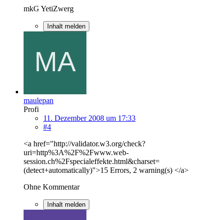
mkG YetiZwerg
Inhalt melden
maulepan
Profi
11. Dezember 2008 um 17:33
#4
<a href="http://validator.w3.org/check?
uri=http%3A%2F%2Fwww.web-
session.ch%2Fspecialeffekte.html&charset=
(detect+automatically)">15 Errors, 2 warning(s) </a>
Ohne Kommentar
Inhalt melden