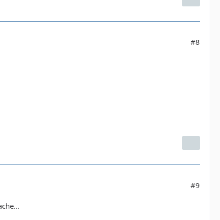
#8
#9
che...