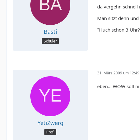
da vergehn schnell
Man sitzt denn und 
"Huch schon 3 Uhr? 
Basti
Schüler
31. März 2009 um 12:49
eben... WOW soll nic
YetiZwerg
Profi