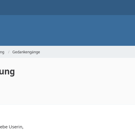
ung
Gedankengänge
nung
iebe Userin,