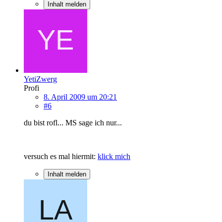
Inhalt melden
YetiZwerg
Profi
8. April 2009 um 20:21
#6
du bist rofl... MS sage ich nur...
versuch es mal hiermit:
klick mich
Inhalt melden