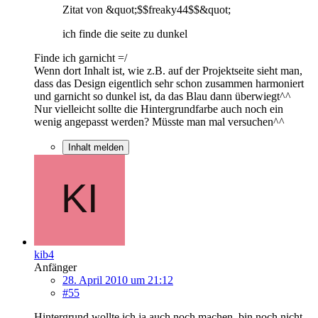
Zitat von &quot;$$freaky44$$&quot;
ich finde die seite zu dunkel
Finde ich garnicht =/
Wenn dort Inhalt ist, wie z.B. auf der Projektseite sieht man,
dass das Design eigentlich sehr schon zusammen harmoniert
und garnicht so dunkel ist, da das Blau dann überwiegt^^
Nur vielleicht sollte die Hintergrundfarbe auch noch ein
wenig angepasst werden? Müsste man mal versuchen^^
Inhalt melden
kib4
Anfänger
28. April 2010 um 21:12
#55
Hintergrund wollte ich ja auch noch machen, bin noch nicht