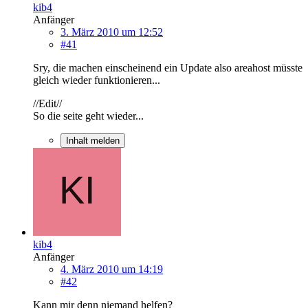
kib4
Anfänger
3. März 2010 um 12:52
#41
Sry, die machen einscheinend ein Update also areahost müsste
gleich wieder funktionieren...
//Edit//
So die seite geht wieder...
Inhalt melden
kib4
Anfänger
4. März 2010 um 14:19
#42
Kann mir denn niemand helfen?