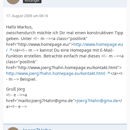
Anfänger
17. August 2009 um 08:16
Hallo Markus,
zwischendurch möchte ich Dir mal einen konstruktiven Tipp
geben. Unter <!-- m --><a class="postlink"
href="http://www.homepage.eu/">
http://www.homepage.eu
/
</a><!-- m --> kannst Du eine Homepage mit E-Mail-
Funktion erstellen. Betrachte einfach mal dieses <!-- m --><a
class="postlink"
href="http://www.joerg7hahn.homepage.eu/kontakt.html">
http://www.joerg7hahn.homepage.eu/kontakt.html
</a><!-
- m --> Beispiel.
Gruß Jörg
<!-- e --><a
href="mailto:Joerg7Hahn@gmx.de">
Joerg7Hahn@gmx.de
</
a><!-- e -->