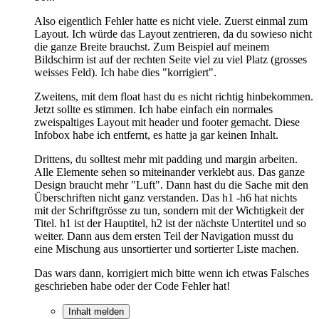
Also eigentlich Fehler hatte es nicht viele. Zuerst einmal zum
Layout. Ich würde das Layout zentrieren, da du sowieso nicht
die ganze Breite brauchst. Zum Beispiel auf meinem
Bildschirm ist auf der rechten Seite viel zu viel Platz (grosses
weisses Feld). Ich habe dies "korrigiert".
Zweitens, mit dem float hast du es nicht richtig hinbekommen.
Jetzt sollte es stimmen. Ich habe einfach ein normales
zweispaltiges Layout mit header und footer gemacht. Diese
Infobox habe ich entfernt, es hatte ja gar keinen Inhalt.
Drittens, du solltest mehr mit padding und margin arbeiten.
Alle Elemente sehen so miteinander verklebt aus. Das ganze
Design braucht mehr "Luft". Dann hast du die Sache mit den
Überschriften nicht ganz verstanden. Das h1 -h6 hat nichts
mit der Schriftgrösse zu tun, sondern mit der Wichtigkeit der
Titel. h1 ist der Hauptitel, h2 ist der nächste Untertitel und so
weiter. Dann aus dem ersten Teil der Navigation musst du
eine Mischung aus unsortierter und sortierter Liste machen.
Das wars dann, korrigiert mich bitte wenn ich etwas Falsches
geschrieben habe oder der Code Fehler hat!
Inhalt melden