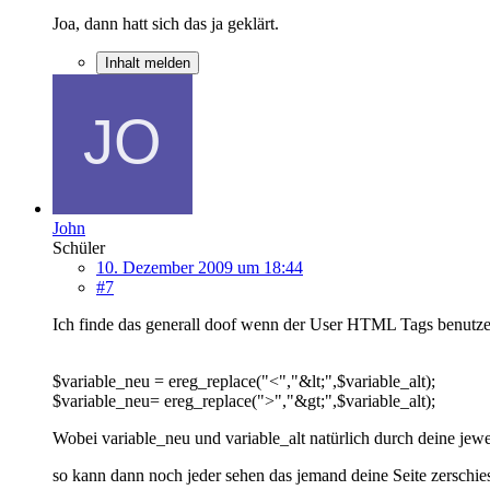
Joa, dann hatt sich das ja geklärt.
Inhalt melden
John
Schüler
10. Dezember 2009 um 18:44
#7
Ich finde das generall doof wenn der User HTML Tags benutze
$variable_neu = ereg_replace("<","&lt;",$variable_alt);
$variable_neu= ereg_replace(">","&gt;",$variable_alt);
Wobei variable_neu und variable_alt natürlich durch deine jewe
so kann dann noch jeder sehen das jemand deine Seite zerschi