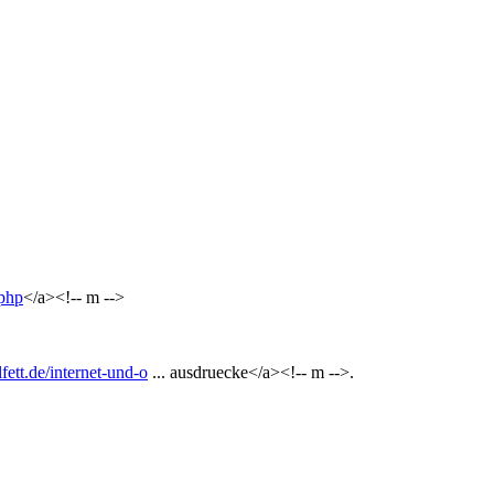
.php
</a><!-- m -->
fett.de/internet-und-o
... ausdruecke</a><!-- m -->.