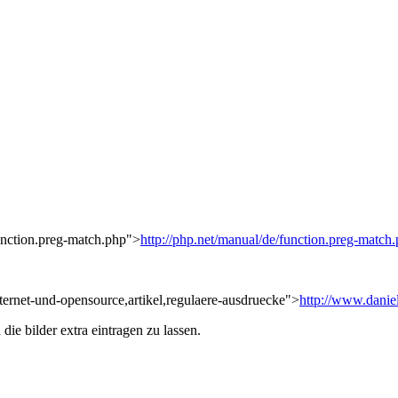
function.preg-match.php">
http://php.net/manual/de/function.preg-match
nternet-und-opensource,artikel,regulaere-ausdruecke">
http://www.daniel
die bilder extra eintragen zu lassen.