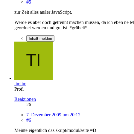
#5
zur Zeit alles außer JavaScript.
Werde es aber doch getrennt machen müssen, da ich eben ne Mai
geordnet werden und gut ist. *grübelt*
Inhalt melden
timtim
Profi
Reaktionen
26
7. Dezember 2009 um 20:12
#6
Meinte eigentlich das skript/modul/seite =D