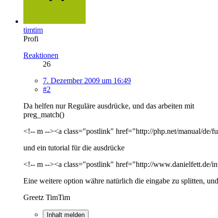
timtim
Profi
Reaktionen
26
7. Dezember 2009 um 16:49
#2
Da helfen nur Reguläre ausdrücke, und das arbeiten mit
preg_match()
<!-- m --><a class="postlink" href="http://php.net/manual/de/
und ein tutorial für die ausdrücke
<!-- m --><a class="postlink" href="http://www.danielfett.de/i
Eine weitere option währe natürlich die eingabe zu splitten, und 
Greetz TimTim
Inhalt melden