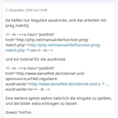
7. Dezember 2009 um 16:49
Da helfen nur Reguläre ausdrücke, und das arbeiten mit
preg_match()
<!-- m --><a class="postlink"
href="http://php.net/manual/de/function.preg-
match.php">
http://php.net/manual/de/function.preg-
match.php
</a><!-- m -->
und ein tutorial für die ausdrücke
<!-- m --><a class="postlink"
href="http://www.danielfett.de/internet-und-
opensource,artikel,regulaere-
ausdruecke">
http://www.danielfett.de/internet-und-o
...
ausdruecke</a><!-- m -->.
Eine weitere option währe natürlich die eingabe zu splitten,
und die bilder extra eintragen zu lassen.
Greetz TimTim