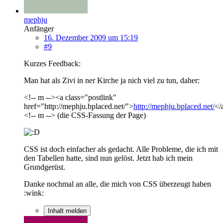
mephju
Anfänger
16. Dezember 2009 um 15:19
#9
Kurzes Feedback:
Man hat als Zivi in ner Kirche ja nich viel zu tun, daher:
<!-- m --><a class="postlink"
href="http://mephju.bplaced.net/">
http://mephju.bplaced.net/
</
<!-- m --> (die CSS-Fassung der Page)
CSS ist doch einfacher als gedacht. Alle Probleme, die ich mit
den Tabellen hatte, sind nun gelöst. Jetzt hab ich mein
Grundgerüst.
Danke nochmal an alle, die mich von CSS überzeugt haben
:wink:
Inhalt melden