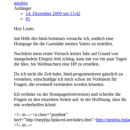
mephju
Anfänger
14. Dezember 2009 um 13:42
#1
Hey Leute,
mit Hilfe des html-Seminars versuche ich, endlich eine
Hompage für die Gaststätte meines Vaters zu erstellen.
Nachdem mein erster Versuch letztes Jahr auf Grund von
mangelndem Ehrgeiz fehl schlug, kam mir vor ein paar Tagen
die Idee, bis Weihnachten eine HP zu erstellen.
Da ich nicht die Zeit habe, html-programmieren gänzlich zu
verstehen, entschuldige ich mich schon im Vorhinein für
Fragen, die eventuell vermieden werden könnten.
Ich verlinke zu der Hompage(testversion) und schreibe die
Fragen zu den einzelnen Seiten auf, in der Hoffnung, dass ihr
mir weiterhelfen könnt.
<!-- m --><a class="postlink"
href="http://mephju.bplaced.net/index.htm">
http://mephju.bpla
<!-- m -->