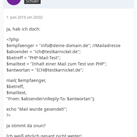
Schüler
1. Juni 2010 um 20:02
Ja, hab ich doch:
<?php
$empfaenger = "info@deine-domain.de"; //Mailadresse
$absender = "ich@testkarnickel.de";
$betreff = "PHP-Mail-Test";
$mailtext = "Inhalt einer Mail zum Test von PHP";
$antwortan = "ICH@testkarnickel.de";
mail( $empfaenger,
$betreff,
$mailtext,
"From: $absender\nReply-To: $antwortan");
echo "Mail wurde gesendet!";
?>
Ja stimmt da snun?
Ich weiß ehrlich gesagt nicht weiter!