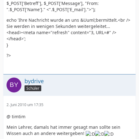
$_POST['Betreff'], $_POST['Message'], "From:
".$_POST['Name']." <".$_POST['E_mail'].">");
echo 'Ihre Nachricht wurde an uns &Uuml;bermittelt.<br />
Sie werden in wenigen Sekunden weitergeleitet...
<head><meta name="refresh" content="3, URL=#" />
</head>';
}
?>
bydrive
Schüler
2. Juni 2010 um 17:35
@ timtim
Mein Lehrer, damals hat immer gesagt man sollte sein
Wissen auch an andere weitergeben!