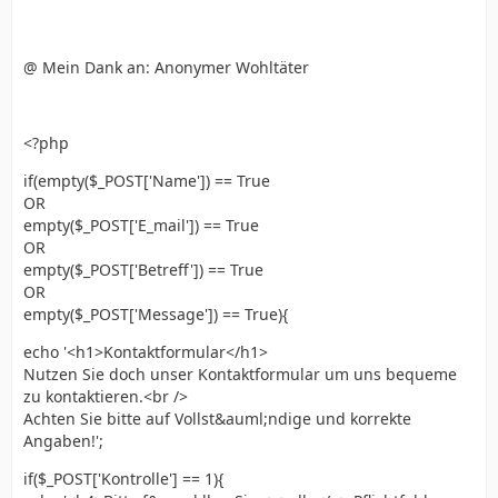
@ Mein Dank an: Anonymer Wohltäter
<?php
if(empty($_POST['Name']) == True
OR
empty($_POST['E_mail']) == True
OR
empty($_POST['Betreff']) == True
OR
empty($_POST['Message']) == True){
echo '<h1>Kontaktformular</h1>
Nutzen Sie doch unser Kontaktformular um uns bequeme
zu kontaktieren.<br />
Achten Sie bitte auf Vollst&auml;ndige und korrekte
Angaben!';
if($_POST['Kontrolle'] == 1){