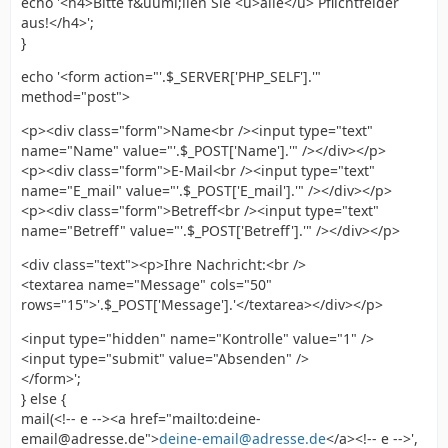
echo '<h4>Bitte f&uuml;llen Sie <u>alle</u> Pflichtfelder
aus!</h4>';
}
echo '<form action="'.$_SERVER['PHP_SELF'].'"
method="post">
<p><div class="form">Name<br /><input type="text"
name="Name" value="'.$_POST['Name'].'" /></div></p>
<p><div class="form">E-Mail<br /><input type="text"
name="E_mail" value="'.$_POST['E_mail'].'" /></div></p>
<p><div class="form">Betreff<br /><input type="text"
name="Betreff" value="'.$_POST['Betreff'].'" /></div></p>
<div class="text"><p>Ihre Nachricht:<br />
<textarea name="Message" cols="50"
rows="15">'.$_POST['Message'].'</textarea></div></p>
<input type="hidden" name="Kontrolle" value="1" />
<input type="submit" value="Absenden" />
</form>';
} else {
mail(<!-- e --><a href="mailto:deine-
email@adresse.de">
deine-email@adresse.de
</a><!-- e -->',