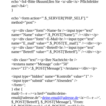
echo '<h4>Bitte f&uuml;llen Sie <u>alle</u> Pflichtfelder
aus!</h4>';
}
echo '<form action="'.$_SERVER['PHP_SELF'].'"
method="post">
<p><div class="form">Name<br /><input type="text"
name="Name" value="'.$_POST['Name'].'" /></div></p>
<p><div class="form">E-Mail<br /><input type="text"
name="E_mail" value="'.$_POST['E_mail'].'" /></div></p>
<p><div class="form">Betreff<br /><input type="text"
name="Betreff" value="'.$_POST['Betreff'].'" /></div></p>
<div class="text"><p>Ihre Nachricht:<br />
<textarea name="Message" cols="50"
rows="15">'.$_POST['Message'].'</textarea></div></p>
<input type="hidden" name="Kontrolle" value="1" />
<input type="submit" value="Absenden" />
</form>';
} else {
mail(<!-- e --><a href="mailto:deine-
email@adresse.de">
deine-email@adresse.de
</a><!-- e -->',
$_POST['Betreff'], $_POST['Message'], "From: