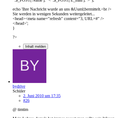
".$_POST['Name']." <".$_POST['E_mail'].">");
echo 'Ihre Nachricht wurde an uns &Uuml;bermittelt.<br />
Sie werden in wenigen Sekunden weitergeleitet...
<head><meta name="refresh" content="3, URL=#" />
</head>';
}
?>
Inhalt melden
bydrive
Schüler
2. Juni 2010 um 17:35
#26
@ timtim