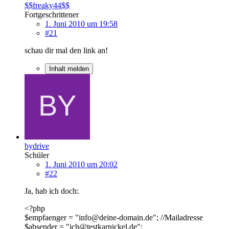
$$freaky44$$
Fortgeschrittener
1. Juni 2010 um 19:58
#21
schau dir mal den link an!
Inhalt melden
bydrive
Schüler
1. Juni 2010 um 20:02
#22
Ja, hab ich doch:
<?php
$empfaenger = "info@deine-domain.de"; //Mailadresse
$absender = "ich@testkarnickel.de";