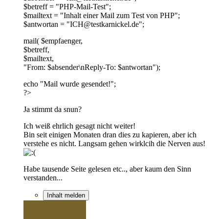
$betreff = "PHP-Mail-Test";
$mailtext = "Inhalt einer Mail zum Test von PHP";
$antwortan = "ICH@testkarnickel.de";
mail( $empfaenger,
$betreff,
$mailtext,
"From: $absender\nReply-To: $antwortan");
echo "Mail wurde gesendet!";
?>
Ja stimmt da snun?
Ich weiß ehrlich gesagt nicht weiter!
Bin seit einigen Monaten dran dies zu kapieren, aber ich
verstehe es nicht. Langsam gehen wirklcih die Nerven aus!
Habe tausende Seite gelesen etc.., aber kaum den Sinn
verstanden...
Inhalt melden