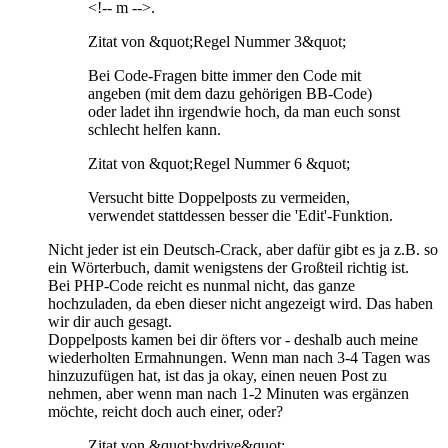
<!-- m -->.
Zitat von &quot;Regel Nummer 3&quot;
Bei Code-Fragen bitte immer den Code mit
angeben (mit dem dazu gehörigen BB-Code)
oder ladet ihn irgendwie hoch, da man euch sonst
schlecht helfen kann.
Zitat von &quot;Regel Nummer 6 &quot;
Versucht bitte Doppelposts zu vermeiden,
verwendet stattdessen besser die 'Edit'-Funktion.
Nicht jeder ist ein Deutsch-Crack, aber dafür gibt es ja z.B. so
ein Wörterbuch, damit wenigstens der Großteil richtig ist.
Bei PHP-Code reicht es nunmal nicht, das ganze
hochzuladen, da eben dieser nicht angezeigt wird. Das haben
wir dir auch gesagt.
Doppelposts kamen bei dir öfters vor - deshalb auch meine
wiederholten Ermahnungen. Wenn man nach 3-4 Tagen was
hinzuzufügen hat, ist das ja okay, einen neuen Post zu
nehmen, aber wenn man nach 1-2 Minuten was ergänzen
möchte, reicht doch auch einer, oder?
Zitat von &quot;bydrive&quot;