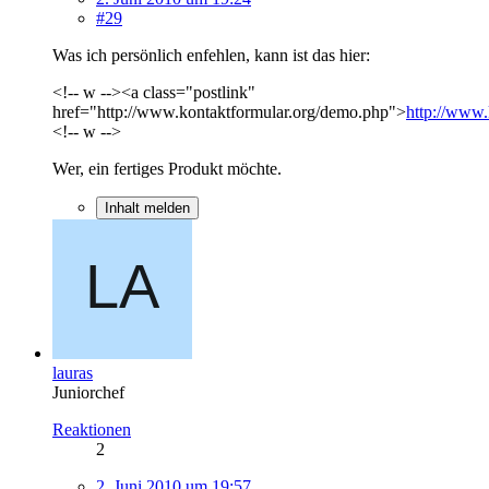
#29
Was ich persönlich enfehlen, kann ist das hier:
<!-- w --><a class="postlink"
href="http://www.kontaktformular.org/demo.php">
http://www.
<!-- w -->
Wer, ein fertiges Produkt möchte.
Inhalt melden
lauras
Juniorchef
Reaktionen
2
2. Juni 2010 um 19:57