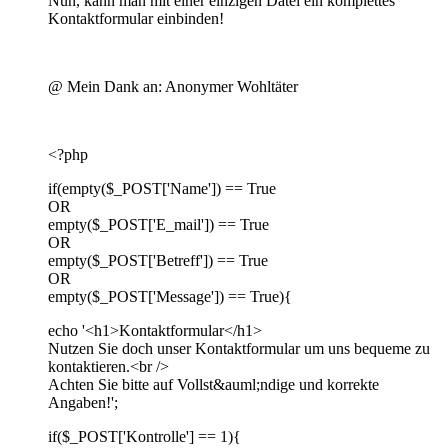
Nun, kann man mit einer einzigen Datei ein komplettes
Kontaktformular einbinden!
@ Mein Dank an: Anonymer Wohltäter
<?php
if(empty($_POST['Name']) == True
OR
empty($_POST['E_mail']) == True
OR
empty($_POST['Betreff']) == True
OR
empty($_POST['Message']) == True){
echo '<h1>Kontaktformular</h1>
Nutzen Sie doch unser Kontaktformular um uns bequeme zu
kontaktieren.<br />
Achten Sie bitte auf Vollst&auml;ndige und korrekte
Angaben!';
if($_POST['Kontrolle'] == 1){