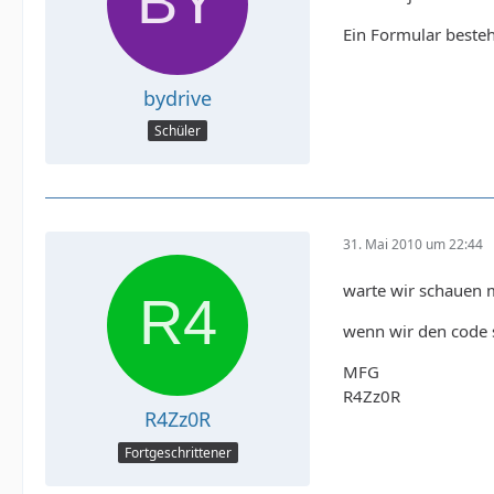
Ein Formular besteh
bydrive
Schüler
31. Mai 2010 um 22:44
warte wir schauen m
wenn wir den code 
MFG
R4Zz0R
R4Zz0R
Fortgeschrittener