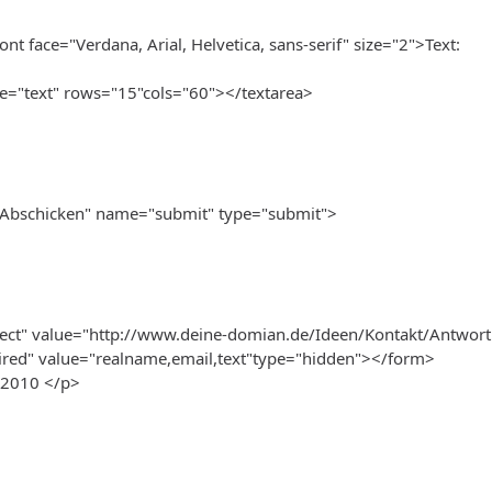
nt face="Verdana, Arial, Helvetica, sans-serif" size="2">Text:
e="text" rows="15"cols="60"></textarea>
"Abschicken" name="submit" type="submit">
ect" value="http://www.deine-domian.de/Ideen/Kontakt/Antwort
red" value="realname,email,text"type="hidden"></form>
-2010 </p>