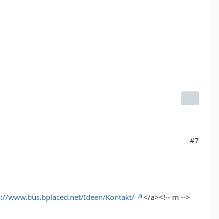
#7
p://www.bus.bplaced.net/Ideen/Kontakt/
</a><!-- m -->