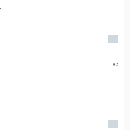
n!
#2