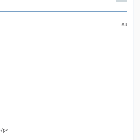
#4
</p>