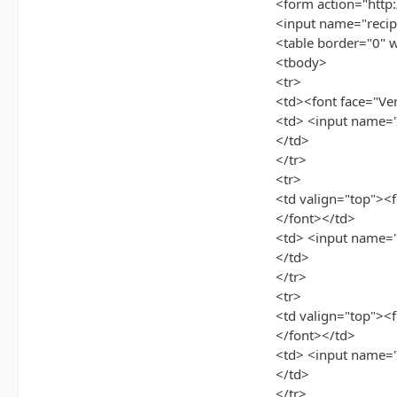
<form action="htt
<input name="recip
<table border="0" 
<tbody>
<tr>
<td><font face="Verd
<td> <input name="
</td>
</tr>
<tr>
<td valign="top"><f
</font></td>
<td> <input name=
</td>
</tr>
<tr>
<td valign="top"><fo
</font></td>
<td> <input name=
</td>
</tr>