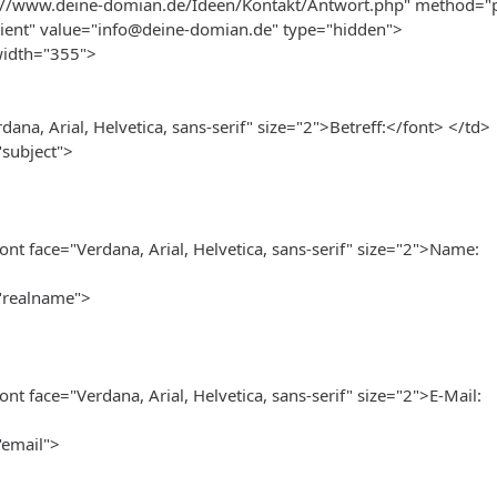
p://www.deine-domian.de/Ideen/Kontakt/Antwort.php" method="
ient" value="info@deine-domian.de" type="hidden">
width="355">
ana, Arial, Helvetica, sans-serif" size="2">Betreff:</font> </td>
subject">
ont face="Verdana, Arial, Helvetica, sans-serif" size="2">Name:
"realname">
nt face="Verdana, Arial, Helvetica, sans-serif" size="2">E-Mail:
"email">