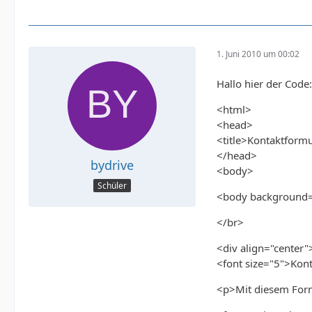
1. Juni 2010 um 00:02
Hallo hier der Code:
<html>
<head>
<title>Kontaktformu
</head>
bydrive
<body>
Schüler
<body background=
</br>
<div align="center"
<font size="5">Kon
<p>Mit diesem Form