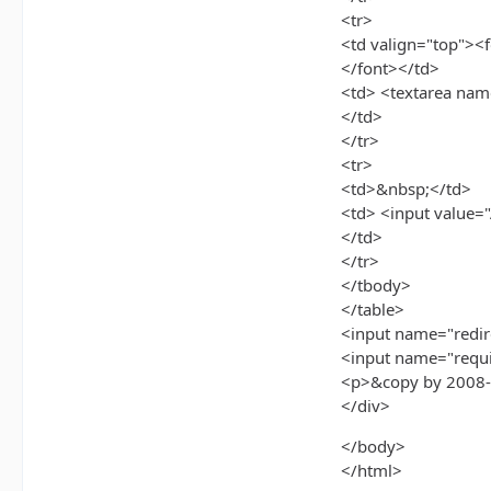
<tr>
<td valign="top"><fo
</font></td>
<td> <textarea nam
</td>
</tr>
<tr>
<td>&nbsp;</td>
<td> <input value=
</td>
</tr>
</tbody>
</table>
<input name="redir
<input name="requi
<p>&copy by 2008
</div>
</body>
</html>