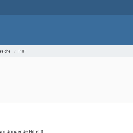
reiche
PHP
um dringende Hilfe!!!!