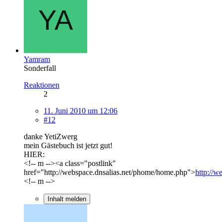
Yamram
Sonderfall
Reaktionen
2
11. Juni 2010 um 12:06
#12
danke YetiZwerg
mein Gästebuch ist jetzt gut!
HIER:
<!-- m --><a class="postlink"
href="http://webspace.dnsalias.net/phome/home.php">
http://w
<!-- m -->
Inhalt melden