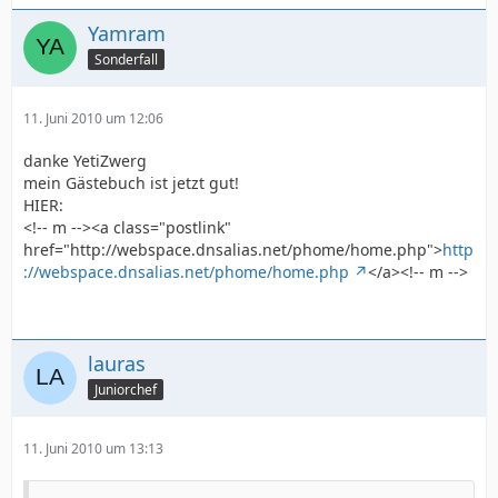
Yamram
Sonderfall
11. Juni 2010 um 12:06
danke YetiZwerg
mein Gästebuch ist jetzt gut!
HIER:
<!-- m --><a class="postlink"
href="http://webspace.dnsalias.net/phome/home.php">
http
://webspace.dnsalias.net/phome/home.php
</a><!-- m -->
lauras
Juniorchef
11. Juni 2010 um 13:13