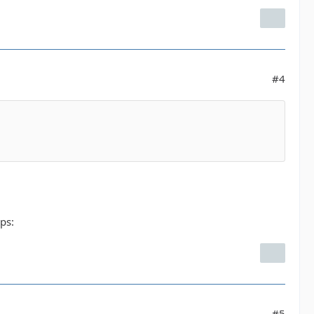
#4
ps:
#5