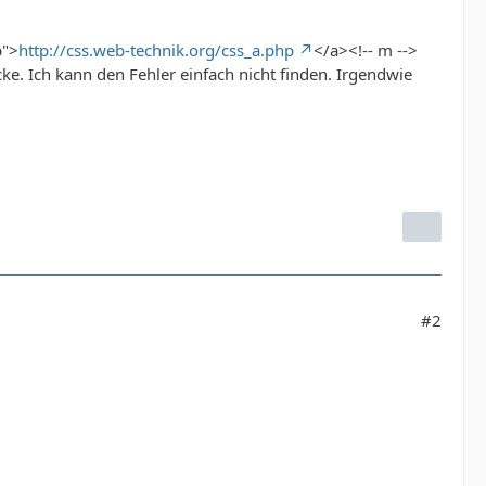
p">
http://css.web-technik.org/css_a.php
</a><!-- m -->
cke. Ich kann den Fehler einfach nicht finden. Irgendwie
#2