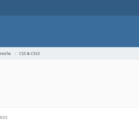
reiche
CSS & CSS3
8:03