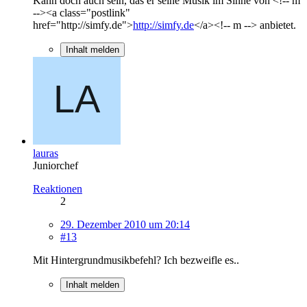
Kann doch auch sein, das er seine Musik im Sinne von <!-- m
--><a class="postlink"
href="http://simfy.de">
http://simfy.de
</a><!-- m --> anbietet.
Inhalt melden
lauras
Juniorchef
Reaktionen
2
29. Dezember 2010 um 20:14
#13
Mit Hintergrundmusikbefehl? Ich bezweifle es..
Inhalt melden