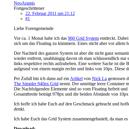
NeoAramis
Fortgeschrittener
22. Februar 2011 um 21:12
#1
Liebe Forengemeinde
Vor ca. 1 Monat habe ich das
960 Grid System
entdeckt. Dabei 
sich um das Floating zu kümmern. Eines sticht aber vor allem 
Der Nachteil des ganzen System ist aber die nicht ganz semant
wieder entfernt, unabhängig davon ob man schlussendlich nur e
links respektive rechts aufzuheben. Eine weitere Sache ist di
aufgrund von einem margin rechts und links von 10px. Diese dr
Per Zufall bin ich dann auf ein
Artikel
von
Nick La
gestossen de
The Simpler 940px Grid
nennt. Der unnötige leere Container m
Die Nachfolgenden Elemente sind so vom Floating befreit und b
Gesamtbreite beträgt 978px und die beiden Abstände von 10px l
Ich hoffe ich habe Euch auf den Geschmack gebracht und hoffe 
denkt.
Ich habe Euch das Grid System zusammengebastelt, da man es (n
Download: