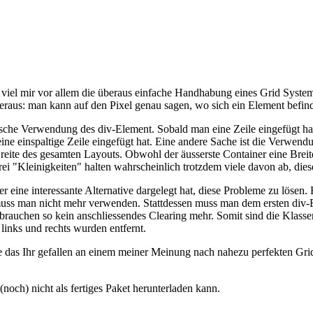
viel mir vor allem die überaus einfache Handhabung eines Grid Systems 
heraus: man kann auf den Pixel genau sagen, wo sich ein Element befin
ische Verwendung des div-Element. Sobald man eine Zeile eingefügt hat
ine einspaltige Zeile eingefügt hat. Eine andere Sache ist die Verwe
e Breite des gesamten Layouts. Obwohl der äusserste Container eine Bre
ei "Kleinigkeiten" halten wahrscheinlich trotzdem viele davon ab, die
r eine interessante Alternative dargelegt hat, diese Probleme zu lösen. 
uss man nicht mehr verwenden. Stattdessen muss man dem ersten div-Ele
rauchen so kein anschliessendes Clearing mehr. Somit sind die Klasse
inks und rechts wurden entfernt.
das Ihr gefallen an einem meiner Meinung nach nahezu perfekten Grid S
och) nicht als fertiges Paket herunterladen kann.