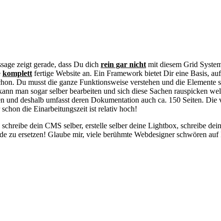
ssage zeigt gerade, dass Du dich
rein gar nicht
mit diesem Grid System
e
komplett
fertige Website an. Ein Framework bietet Dir eine Basis, a
on. Du musst die ganze Funktionsweise verstehen und die Elemente sch
 kann man sogar selber bearbeiten und sich diese Sachen rauspicken we
n und deshalb umfasst deren Dokumentation auch ca. 150 Seiten. Die 
chon die Einarbeitungszeit ist relativ hoch!
chreibe dein CMS selber, erstelle selber deine Lightbox, schreibe dein
e zu ersetzen! Glaube mir, viele berühmte Webdesigner schwören auf