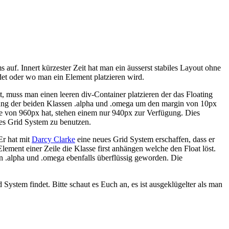
auf. Innert kürzester Zeit hat man ein äusserst stabiles Layout ohne
det oder wo man ein Element platzieren wird.
, muss man einen leeren div-Container platzieren der das Floating
ndung der beiden Klassen .alpha und .omega um den margin von 10px
ite von 960px hat, stehen einem nur 940px zur Verfügung. Dies
ses Grid System zu benutzen.
Er hat mit
Darcy Clarke
eine neues Grid System erschaffen, dass er
ment einer Zeile die Klasse first anhängen welche den Float löst.
n .alpha und .omega ebenfalls überflüssig geworden. Die
ystem findet. Bitte schaut es Euch an, es ist ausgeklügelter als man