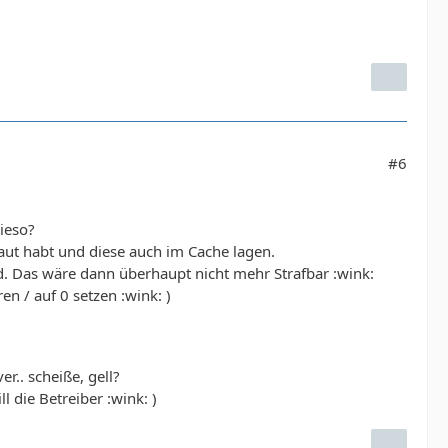
#6
ieso?
aut habt und diese auch im Cache lagen.
. Das wäre dann überhaupt nicht mehr Strafbar :wink:
n / auf 0 setzen :wink: )
r.. scheiße, gell?
l die Betreiber :wink: )