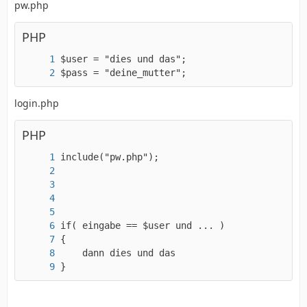
pw.php
PHP
$pass = "deine_mutter";
login.php
PHP
}