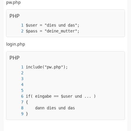
pw.php
PHP
$pass = "deine_mutter";
login.php
PHP
}