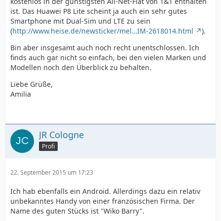
kostenlos in der günstigsten All-Net-Flat von 1&1 enthalten
ist. Das Huawei P8 Lite scheint ja auch ein sehr gutes
Smartphone mit Dual-Sim und LTE zu sein
(
http://www.heise.de/newsticker/mel…IM-2618014.html
).
Bin aber insgesamt auch noch recht unentschlossen. Ich
finds auch gar nicht so einfach, bei den vielen Marken und
Modellen noch den Überblick zu behalten.
Liebe Grüße,
Amilia
JR Cologne
Profi
22. September 2015 um 17:23
Ich hab ebenfalls ein Android. Allerdings dazu ein relativ
unbekanntes Handy von einer französischen Firma. Der
Name des guten Stücks ist "Wiko Barry".