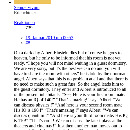
Sempervivum
Erleuchteter
Reaktionen
739
19. Januar 2019 um 00:53
#8
On a dark day Albert Einstein dies but of course he goes to
heaven, but he only to be informed that his room is not yet
ready. “I hope you will not mind waiting in a guest dormitory.
We are very sorry, but it’s the best we can do and you will
have to share the room with others” he is told by the doorman
angel. Albert says that this is no problem at all and that there is
no need to make such a great fuss. So the angel leads him to
the guest dormitory. They enter and Albert is introduced to all
of the present inhabitants. “See, Here is your first room mate.
He has an IQ of 140!” “That’s amazing!” says Albert. “We
can discuss physics !” “And here is your second room mate.
His IQ is 190 !” “That’s amazing !” says Albert. “We can
discuss quantum !” “And here is your third room mate. His IQ
is 110!” “That’s cool ! We can discuss the latest plays at the
theaters and cinemas !” Just then another man moves out to