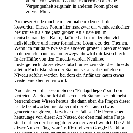
auch nichts wirklich Aktuelles berichten aber die
Vergangenheit zeigt mir, in anderen Foren gibt es
zu viel Müll.
An dieser Stelle möchte ich einmal ein kleines Lob
loswerden. Dieses Forum hier mag zwar ein wenig schlechter
besucht sein als die ganz großen Anlaufstellen im
deutschsprachigen Raum, dafür erhält man hier eine viel
individuellere und netter formulierte Lösung zu den Themen.
Wenn ich mir da teilweise die anderen großen Foren anschaue
in denen ich manchmal unterwegs bin wird mir fast schlecht.
In der Hälfte von den Threads werden Neulinge
niedergemacht da sie etwas falsch umsetzen oder die Threads
artet in Fachdiskussion der Stammuser aus, die auf einem
Niveau geführt werden, bei dem ein Anfänger kaum etwas
verstehen/dabei lernen wird.
Auch die von dir beschriebenen "Eintagsfliegen" sind dort
vertreten. Auch dort kristallisieren sich Stammuser mit meist
beträchtlichen Wissen heraus, die dann eben die Fragen dieser
Leute beantworten und dabei mit der Zeit auch etwas
genervter reagieren, als es hier der Fall ist. Die Foren leben
heutzutage von dieser Art Nutzer, der eben mal seine Frage
stellt und bei der Lösung derer wieder verschwindet. Die Zahl
dieser Nutzer hängt vom Traffic und vom Google Ranking