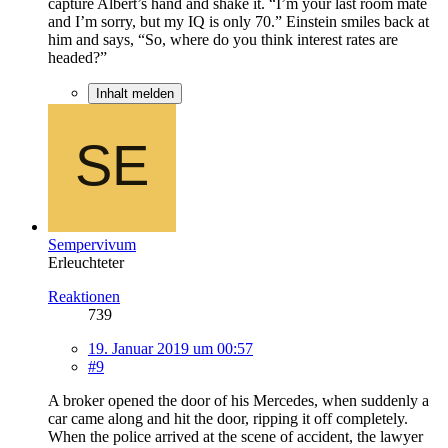
capture Albert’s hand and shake it. “I’m your last room mate
and I’m sorry, but my IQ is only 70.” Einstein smiles back at
him and says, “So, where do you think interest rates are
headed?”
Inhalt melden
Sempervivum
Erleuchteter
Reaktionen
739
19. Januar 2019 um 00:57
#9
A broker opened the door of his Mercedes, when suddenly a
car came along and hit the door, ripping it off completely.
When the police arrived at the scene of accident, the lawyer