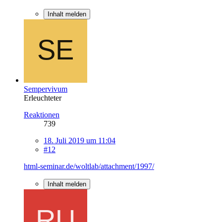
Inhalt melden
Sempervivum
Erleuchteter
Reaktionen
739
18. Juli 2019 um 11:04
#12
html-seminar.de/woltlab/attachment/1997/
Inhalt melden