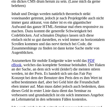
ein dickes CMS drum herum zu sein. (Lasse mich da gerne
belehren)
Inhalt und Design werden natürlich theoretisch strikt
voneinander getrennt, jedoch je nach Projektgröße auch nicht
immer ganz akkurat, von daher ist es ein gigantischer
Aufwand das ganze HTML-Seminar mal eben responsive zu
machen. Dazu kommt die generelle Schwierigkeit bei
Codeblöcken. Auf schmalen Displays lassen sich diese
einfach nicht so gut darstellen, es wird immer zu horizontalem
Scrollen kommen und das nervt tierisch bei Code, die
Zusammenhänge zu finden ist dann keine Sache mehr von
Augenblicken.
Anzumerken für mobile Endgeräte wäre wohl das
PDF
eBook
, welches das komplette Seminar beinhaltet. Der Haken
an der Sache, an dem sich wohl (leider!) die meisten stören
werden, ist der Preis. Es handelt sich um das Fair Pay
Konzept bei dem der Benutzer den Preis den es ihm Wert ist
selbst bestimmen darf, aber bei Geld hört die Freundschaft
eben immer auf. Man muss dabei jedoch auch bedenken, dass
dieses Geld in erster Linie dazu dient das Seminar zu
verbessern und grundsätzlich ist ein solch immenses Angebot
an Lehrmaterial in den seltensten Fällen kostenlos.