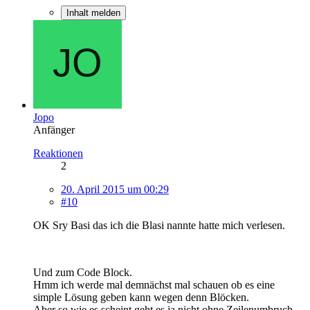
Inhalt melden
Jopo
Anfänger
Reaktionen
2
20. April 2015 um 00:29
#10
OK Sry Basi das ich die Blasi nannte hatte mich verlesen.
Und zum Code Block.
Hmm ich werde mal demnächst mal schauen ob es eine
simple Lösung geben kann wegen denn Blöcken.
Aber so wie es scheint geht es ja nicht ohne Zeilenumbruch