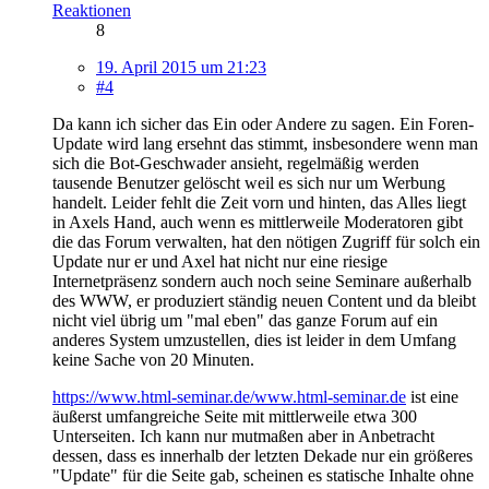
Reaktionen
8
19. April 2015 um 21:23
#4
Da kann ich sicher das Ein oder Andere zu sagen. Ein Foren-
Update wird lang ersehnt das stimmt, insbesondere wenn man
sich die Bot-Geschwader ansieht, regelmäßig werden
tausende Benutzer gelöscht weil es sich nur um Werbung
handelt. Leider fehlt die Zeit vorn und hinten, das Alles liegt
in Axels Hand, auch wenn es mittlerweile Moderatoren gibt
die das Forum verwalten, hat den nötigen Zugriff für solch ein
Update nur er und Axel hat nicht nur eine riesige
Internetpräsenz sondern auch noch seine Seminare außerhalb
des WWW, er produziert ständig neuen Content und da bleibt
nicht viel übrig um "mal eben" das ganze Forum auf ein
anderes System umzustellen, dies ist leider in dem Umfang
keine Sache von 20 Minuten.
https://www.html-seminar.de/www.html-seminar.de
ist eine
äußerst umfangreiche Seite mit mittlerweile etwa 300
Unterseiten. Ich kann nur mutmaßen aber in Anbetracht
dessen, dass es innerhalb der letzten Dekade nur ein größeres
"Update" für die Seite gab, scheinen es statische Inhalte ohne