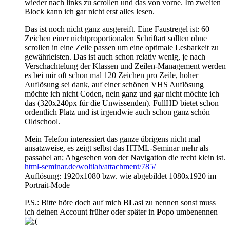
wieder nach links zu scrollen und das von vorne. Im zweiten
Block kann ich gar nicht erst alles lesen.
Das ist noch nicht ganz ausgereift. Eine Faustregel ist: 60
Zeichen einer nichtproportionalen Schriftart sollten ohne
scrollen in eine Zeile passen um eine optimale Lesbarkeit zu
gewährleisten. Das ist auch schon relativ wenig, je nach
Verschachtelung der Klassen und Zeilen-Management werden
es bei mir oft schon mal 120 Zeichen pro Zeile, hoher
Auflösung sei dank, auf einer schönen VHS Auflösung
möchte ich nicht Coden, nein ganz und gar nicht möchte ich
das (320x240px für die Unwissenden). FullHD bietet schon
ordentlich Platz und ist irgendwie auch schon ganz schön
Oldschool.
Mein Telefon interessiert das ganze übrigens nicht mal
ansatzweise, es zeigt selbst das HTML-Seminar mehr als
passabel an; Abgesehen von der Navigation die recht klein ist.
html-seminar.de/woltlab/attachment/785/
Auflösung: 1920x1080 bzw. wie abgebildet 1080x1920 im
Portrait-Mode
P.S.: Bitte höre doch auf mich B
L
asi zu nennen sonst muss
ich deinen Account früher oder später in
P
opo umbenennen