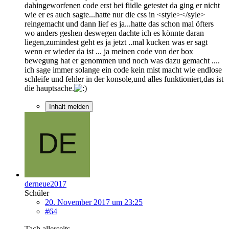
dahingeworfenen code erst bei fiidle getestet da ging er nicht
wie er es auch sagte...hatte nur die css in <style></syle>
reingemacht und dann lief es ja...hatte das schon mal öfters
wo anders geshen deswegen dachte ich es könnte daran
liegen,zumindest geht es ja jetzt ..mal kucken was er sagt
wenn er wieder da ist ... ja meinen code von der box
bewegung hat er genommen und noch was dazu gemacht ....
ich sage immer solange ein code kein mist macht wie endlose
schleife und fehler in der konsole,und alles funktioniert,das ist
die hauptsache.
Inhalt melden
derneue2017
Schüler
20. November 2017 um 23:25
#64
Tach allerseits.