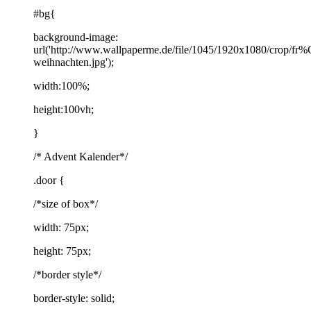
#bg{
background-image:
url('http://www.wallpaperme.de/file/1045/1920x1080/crop/fr
weihnachten.jpg');
width:100%;
height:100vh;
}
/* Advent Kalender*/
.door {
/*size of box*/
width: 75px;
height: 75px;
/*border style*/
border-style: solid;