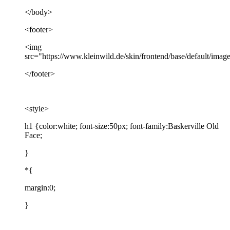
</body>
<footer>
<img
src="https://www.kleinwild.de/skin/frontend/base/default/imag
</footer>
<style>
h1 {color:white; font-size:50px; font-family:Baskerville Old
Face;
}
*{
margin:0;
}