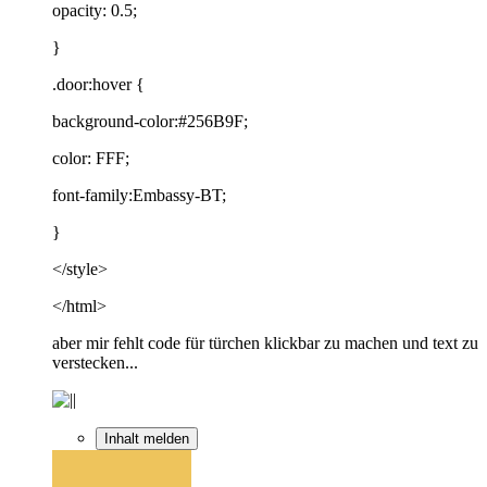
opacity: 0.5;
}
.door:hover {
background-color:#256B9F;
color: FFF;
font-family:Embassy-BT;
}
</style>
</html>
aber mir fehlt code für türchen klickbar zu machen und text zu
verstecken...
Inhalt melden