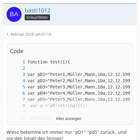
basti1012
Erleuchteter
1. Februar 2018 um 01:15
Code
Alles anzeigen
}
Wieso bekomme ich immer nur "pD1"-"pd5" zurück , und
nie den Inhalt des Strings?