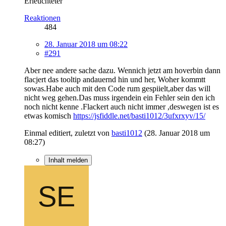
Erleuchteter
Reaktionen
484
28. Januar 2018 um 08:22
#291
Aber nee andere sache dazu. Wennich jetzt am hoverbin dann
flacjert das tooltip andauernd hin und her, Woher kommtt
sowas.Habe auch mit den Code rum gespiielt,aber das will
nicht weg gehen.Das muss irgendein ein Fehler sein den ich
noch nicht kenne .Flackert auch nicht immer ,deswegen ist es
etwas komisch
https://jsfiddle.net/basti1012/3ufxrxyv/15/
Einmal editiert, zuletzt von
basti1012
(
28. Januar 2018 um
08:27
)
Inhalt melden