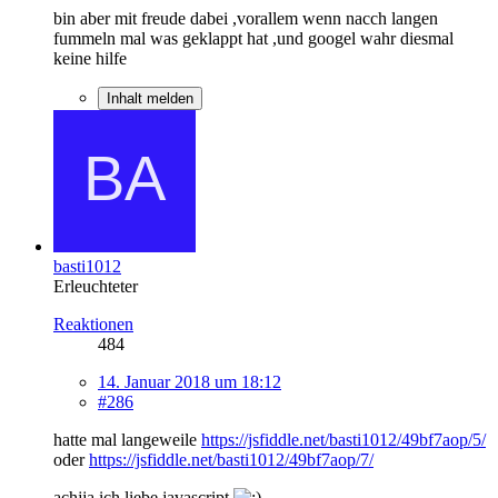
bin aber mit freude dabei ,vorallem wenn nacch langen
fummeln mal was geklappt hat ,und googel wahr diesmal
keine hilfe
Inhalt melden
basti1012
Erleuchteter
Reaktionen
484
14. Januar 2018 um 18:12
#286
hatte mal langeweile
https://jsfiddle.net/basti1012/49bf7aop/5/
oder
https://jsfiddle.net/basti1012/49bf7aop/7/
achjja ich liebe javascript