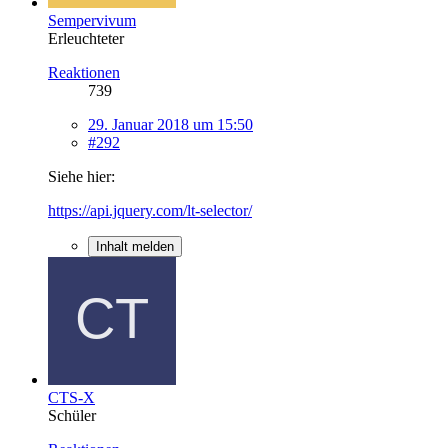
Sempervivum
Erleuchteter
Reaktionen
739
29. Januar 2018 um 15:50
#292
Siehe hier:
https://api.jquery.com/lt-selector/
Inhalt melden
CTS-X
Schüler