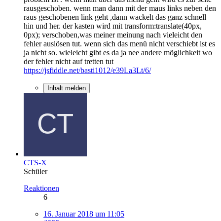
rausgeschoben. wenn man dann mit der maus links neben den
raus geschobenen link geht ,dann wackelt das ganz schnell
hin und her. der kasten wird mit transform:translate(40px,
0px); verschoben,was meiner meinung nach vieleicht den
fehler auslösen tut. wenn sich das menü nicht verschiebt ist es
ja nicht so. wieleicht gibt es da ja nee andere möglichkeit wo
der fehler nicht auf tretten tut
https://jsfiddle.net/basti1012/e39La3Lt/6/
Inhalt melden
CTS-X
Schüler
Reaktionen
6
16. Januar 2018 um 11:05