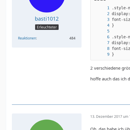
basti1012
Erleuchteter
Reaktionen
484
}
2 verschiedene grös
hoffe auch das ich 
13. Dezember 2017 um 
Oh, das habe ich üb