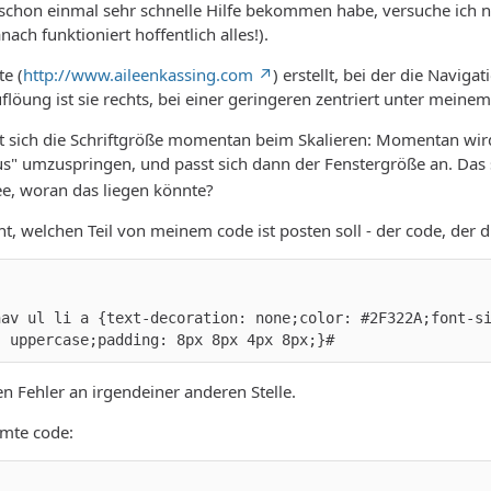
schon einmal sehr schnelle Hilfe bekommen habe, versuche ich n
nach funktioniert hoffentlich alles!).
te (
http://www.aileenkassing.com
) erstellt, bei der die Naviga
löung ist sie rechts, bei einer geringeren zentriert unter meinem
t sich die Schriftgröße momentan beim Skalieren: Momentan wird d
s" umzuspringen, und passt sich dann der Fenstergröße an. Das sol
ee, woran das liegen könnte?
t, welchen Teil von meinem code ist posten soll - der code, der die
nav ul li a {text-decoration: none;color: #2F322A;font-s
: uppercase;padding: 8px 8px 4px 8px;}#
n Fehler an irgendeiner anderen Stelle.
amte code: