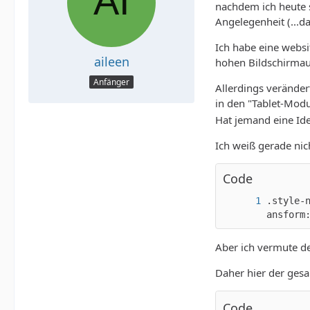
nachdem ich heute 
Angelegenheit (...da
Ich habe eine websi
aileen
hohen Bildschirmauf
Anfänger
Allerdings veränder
in den "Tablet-Modu
Hat jemand eine Id
Ich weiß gerade nich
Code
.style-
ansform
Aber ich vermute de
Daher hier der ges
Code