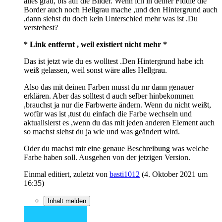
alles grau, bis auf die Bilder. Wenn ich in deiner Fiddle die
Border auch noch Hellgrau mache ,und den Hintergrund auch
,dann siehst du doch kein Unterschied mehr was ist .Du
verstehest?
* Link entfernt , weil existiert nicht mehr *
Das ist jetzt wie du es wolltest .Den Hintergrund habe ich
weiß gelassen, weil sonst wäre alles Hellgrau.
Also das mit deinen Farben musst du mr dann genauer
erklären. Aber das solltest d auch selber hinbekommen
,brauchst ja nur die Farbwerte ändern. Wenn du nicht weißt,
wofür was ist ,tust du einfach die Farbe wechseln und
aktualisierst es ,wenn du das mit jeden anderen Element auch
so machst siehst du ja wie und was geändert wird.
Oder du machst mir eine genaue Beschreibung was welche
Farbe haben soll. Ausgehen von der jetzigen Version.
Einmal editiert, zuletzt von
basti1012
(
4. Oktober 2021 um
16:35
)
Inhalt melden