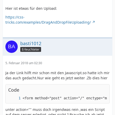
Hier ist etwas für den Upload:
https://css-
tricks.com/examples/DragAndDropFileUploading/
basti1012
Erleuchteter
5. Februar 2018 um 02:30
Ja der Link hilft mir schon mit den Javascript.so hatte ich mir
das auch gedacht.Nur wie geht es jetzt weiter .Zb dies hier
Code
<form method="post" action="/" enctype="multi
unter action="" muss doch irgendwas rein ,was ein Script
auf dem server erledigt ,oder nicht ? Brauche ich ab jetzt