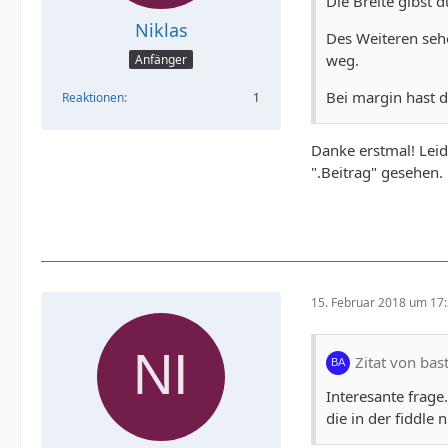
Die Breite gibst 
Niklas
Des Weiteren sehe
weg.
Anfänger
Bei margin hast d
Reaktionen
1
Danke erstmal! Leid
".Beitrag" gesehen.
15. Februar 2018 um 17
Zitat von bas
Interesante frage
die in der fiddle 