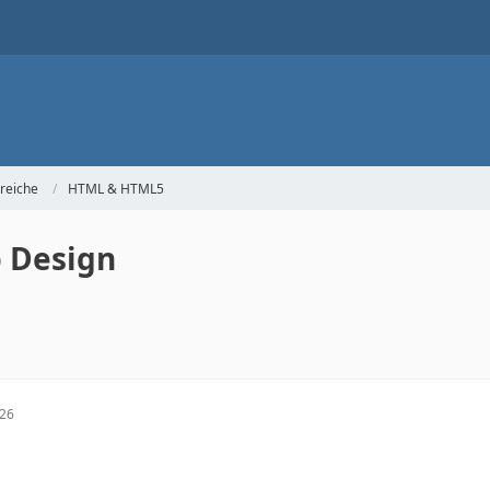
reiche
HTML & HTML5
b Design
:26