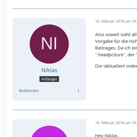
15. Februar 2018 um 18
Also soweit sieht a
Vorgabe für die Höh
Beitrages. Da ich e
".headpciture", der "
Die !aktuellen! ind
Niklas
Anfänger
Reaktionen
1
16. Februar 2018 um 10
Hey Niklas,