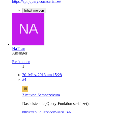
https://api.jquery.com/serialize/
Inhalt melden
NaThan
Anfänger
Reaktionen
1
20. März 2018 um 15:28
#4
Zitat von Sempervivum
Das leistet die jQuery-Funktion serialize():
https://api.jquery.com/serialize/