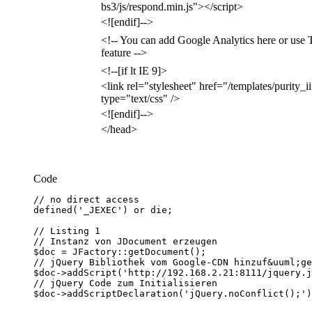
bs3/js/respond.min.js"></script>
<![endif]-->
<!-- You can add Google Analytics here or use 
feature -->
<!--[if lt IE 9]>
<link rel="stylesheet" href="/templates/purity_ii
type="text/css" />
<![endif]-->
</head>
Code
$doc->addScriptDeclaration('jQuery.noConflict();')