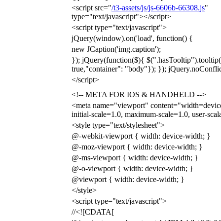
<script src="
/t3-assets/js/js-6606b-66308.js
"
type="text/javascript"></script>
<script type="text/javascript">
jQuery(window).on('load', function() {
new JCaption('img.caption');
}); jQuery(function($){ $(".hasTooltip").tooltip
true,"container": "body"}); }); jQuery.noConflic
</script>
<!-- META FOR IOS & HANDHELD -->
<meta name="viewport" content="width=devic
initial-scale=1.0, maximum-scale=1.0, user-sca
<style type="text/stylesheet">
@-webkit-viewport { width: device-width; }
@-moz-viewport { width: device-width; }
@-ms-viewport { width: device-width; }
@-o-viewport { width: device-width; }
@viewport { width: device-width; }
</style>
<script type="text/javascript">
//<![CDATA[