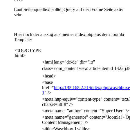
Laut Seitenquelltext sollte jQuery auf der iFrame Seite aktiv
sein:
Hier noch der auszug aus meiner index.php aus dem Joomla
Template:
<!DOCTYPE
html>
<html lang="de-de" dir="ltr"
class='com_content view-article itemid-1422 j38
<head>
<base
href="
http://192.168.2.21/index.php/waschbox
1
" />
<meta http-equiv="content-type" content="text/
charset=utf-8" />
<meta name="author" content="Super User" />
<meta name="generator" content="Joomla! - O
Content Management" />
<title>Waschbox 1</title>