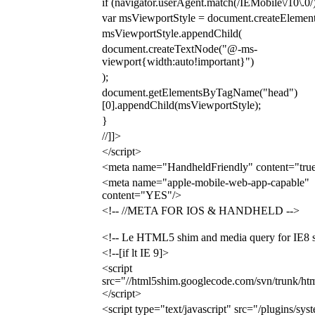
if (navigator.userAgent.match(/IEMobile\/10\.0/
var msViewportStyle = document.createElement(
msViewportStyle.appendChild(
document.createTextNode("@-ms-
viewport{width:auto!important}")
);
document.getElementsByTagName("head")
[0].appendChild(msViewportStyle);
}
//]]>
</script>
<meta name="HandheldFriendly" content="tru
<meta name="apple-mobile-web-app-capable"
content="YES"/>
<!-- //META FOR IOS & HANDHELD -->
<!-- Le HTML5 shim and media query for IE8 s
<!--[if lt IE 9]>
<script
src="//html5shim.googlecode.com/svn/trunk/htm
</script>
<script type="text/javascript" src="/plugins/sys