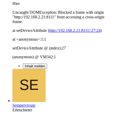
Hier
Uncaught DOMException: Blocked a frame with origin
"http://192.168.2.21:8111" from accessing a cross-origin
frame.
at setDeviceAttribute (
http://192.168.2.21:8111/:27:24
)
at <anonymous>:1:1
setDeviceAttribute @ (index):27
(anonymous) @ VM342:1
Inhalt melden
Sempervivum
Erleuchteter