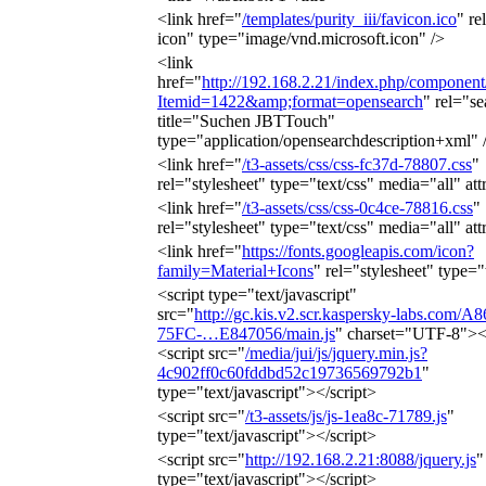
<link href="
/templates/purity_iii/favicon.ico
" re
icon" type="image/vnd.microsoft.icon" />
<link
href="
http://192.168.2.21/index.php/component
Itemid=1422&amp;format=opensearch
" rel="se
title="Suchen JBTTouch"
type="application/opensearchdescription+xml" 
<link href="
/t3-assets/css/css-fc37d-78807.css
"
rel="stylesheet" type="text/css" media="all" att
<link href="
/t3-assets/css/css-0c4ce-78816.css
"
rel="stylesheet" type="text/css" media="all" att
<link href="
https://fonts.googleapis.com/icon?
family=Material+Icons
" rel="stylesheet" type="
<script type="text/javascript"
src="
http://gc.kis.v2.scr.kaspersky-labs.com/
75FC-…E847056/main.js
" charset="UTF-8"></
<script src="
/media/jui/js/jquery.min.js?
4c902ff0c60fddbd52c19736569792b1
"
type="text/javascript"></script>
<script src="
/t3-assets/js/js-1ea8c-71789.js
"
type="text/javascript"></script>
<script src="
http://192.168.2.21:8088/jquery.js
"
type="text/javascript"></script>