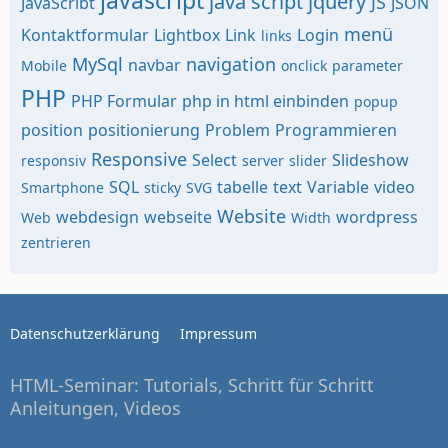
javascript
java script
jquery
JS
JavaScribt
JSON
menü
Kontaktformular
Lightbox
Link
Login
links
MySql
navigation
navbar
Mobile
onclick
parameter
PHP
PHP Formular
php in html einbinden
popup
position
positionierung
Problem
Programmieren
Responsive
Select
Slideshow
responsiv
server
slider
SQL
tabelle
text
Variable
video
Smartphone
sticky
SVG
Website
webdesign
webseite
wordpress
Web
Width
zentrieren
Datenschutzerklärung
Impressum
HTML-Seminar: Tutorials, Schritt für Schritt
Anleitungen, Videos