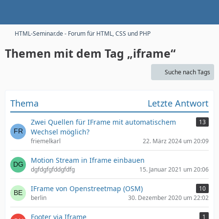
HTML-Seminar.de - Forum für HTML, CSS und PHP
Themen mit dem Tag „iframe“
Suche nach Tags
Thema
Letzte Antwort
Zwei Quellen für IFrame mit automatischem
13
Wechsel möglich?
friemelkarl
22. März 2024 um 20:09
Motion Stream in Iframe einbauen
dgfdgfgfddgfdfg
15. Januar 2021 um 20:06
IFrame von Openstreetmap (OSM)
10
berlin
30. Dezember 2020 um 22:02
Footer via Iframe
1