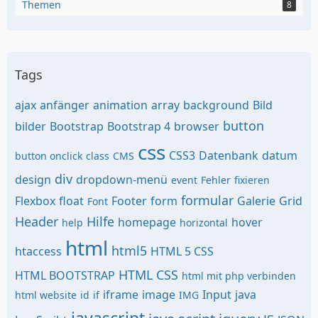
Themen
8
Tags
ajax
anfänger
animation
array
background
Bild
button
bilder
Bootstrap
Bootstrap 4
browser
css
CSS3
Datenbank
datum
button onclick
class
CMS
div
design
dropdown-menü
event
Fehler
fixieren
formular
Flexbox
float
Footer
form
Galerie
Grid
Font
Header
Hilfe
homepage
hover
help
horizontal
html
html5
htaccess
HTML 5 CSS
HTML CSS
HTML BOOTSTRAP
html mit php verbinden
iframe
image
Input
java
html website
id
if
IMG