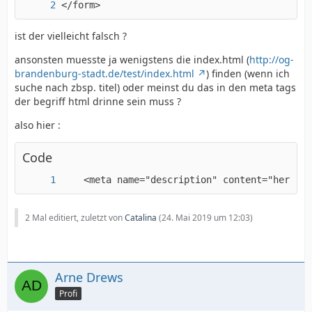
</form>
ist der vielleicht falsch ?
ansonsten muesste ja wenigstens die index.html (
http://og-
brandenburg-stadt.de/test/index.html
) finden (wenn ich
suche nach zbsp. titel) oder meinst du das in den meta tags
der begriff html drinne sein muss ?
also hier :
Code
?>
    <meta name="description" content="here co
2 Mal editiert, zuletzt von
Catalina
(
24. Mai 2019 um 12:03
)
Arne Drews
Profi