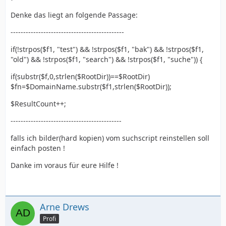
Denke das liegt an folgende Passage:
---------------------------------------------
if(!strpos($f1, "test") && !strpos($f1, "bak") && !strpos($f1,
"old") && !strpos($f1, "search") && !strpos($f1, "suche")) {
if(substr($f,0,strlen($RootDir))==$RootDir)
$fn=$DomainName.substr($f1,strlen($RootDir));
$ResultCount++;
--------------------------------------------
falls ich bilder(hard kopien) vom suchscript reinstellen soll
einfach posten !
Danke im voraus für eure Hilfe !
Arne Drews
Profi