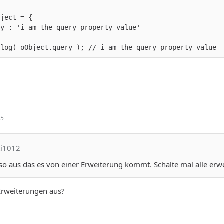
.log(_oObject.query ); // i am the query property value
35
ti1012
 so aus das es von einer Erweiterung kommt. Schalte mal alle er
 Erweiterungen aus?