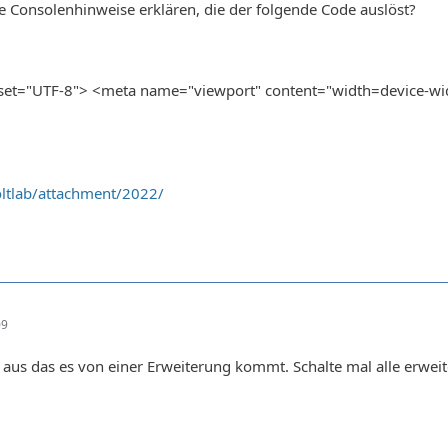
 Consolenhinweise erklären, die der folgende Code auslöst?
t="UTF-8"> <meta name="viewport" content="width=device-width, i
ltlab/attachment/2022/
09
o aus das es von einer Erweiterung kommt. Schalte mal alle erwe