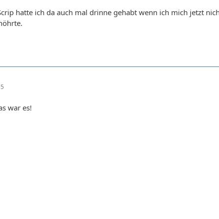
crip hatte ich da auch mal drinne gehabt wenn ich mich jetzt nicht
höhrte.
55
as war es!