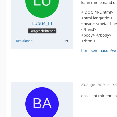
kann mir jemand die
<!DOCTYPE html>
<html lang="de">
Lupus_III
<head> <meta charse
</head>
Fortgeschrittener
<body> </body>
</html>
Reaktionen
19
html-seminar.de/wo
23. August 2019 um 14:
das sieht mir ehr s