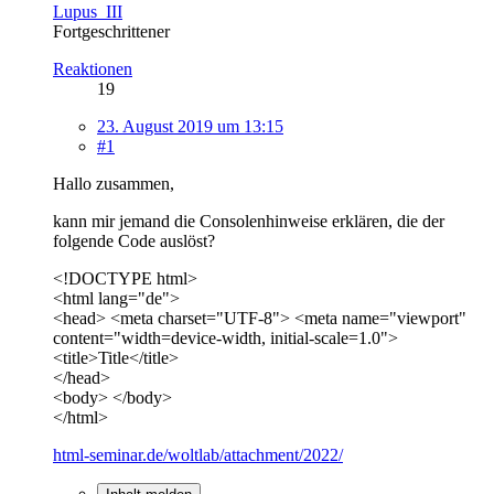
Lupus_III
Fortgeschrittener
Reaktionen
19
23. August 2019 um 13:15
#1
Hallo zusammen,
kann mir jemand die Consolenhinweise erklären, die der
folgende Code auslöst?
<!DOCTYPE html>
<html lang="de">
<head> <meta charset="UTF-8"> <meta name="viewport"
content="width=device-width, initial-scale=1.0">
<title>Title</title>
</head>
<body> </body>
</html>
html-seminar.de/woltlab/attachment/2022/