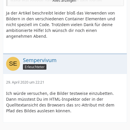
Habe mal googel gefragt und auch kein Forum
Alles anzeigen
gefunden wo ich sagen könnte das du da mal Fragen
solltest.
Ja der Artikel beschreibt leider bloß das Verwenden von
Bildern in den verschiedenen Container Elementen und
Habe aber das gefunden
nicht speziell im Code. Trotzdem vielen Dank für deine
ambitionierte Hilfe! Ich wünsch dir noch einen
https://hilfe.sitejet.io/article/347-bilder-hinzufugen
angenehmen Abend.
Hast du das schon gelesen ?
Vieleicht hilft dir das .
Sempervivum
Erleuchteter
29. April 2020 um 22:21
Ich würde versuchen, die Bilder testweise einzubetten.
Dann müsstest Du im HTML-Inspektor oder in der
Quelltextansicht des Browsers das src-Attribut mit dem
Pfad des Bildes auslesen können.