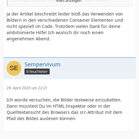
Habe mal googel gefragt und auch kein Forum
Alles anzeigen
gefunden wo ich sagen könnte das du da mal Fragen
solltest.
Ja der Artikel beschreibt leider bloß das Verwenden von
Bildern in den verschiedenen Container Elementen und
Habe aber das gefunden
nicht speziell im Code. Trotzdem vielen Dank für deine
ambitionierte Hilfe! Ich wünsch dir noch einen
https://hilfe.sitejet.io/article/347-bilder-hinzufugen
angenehmen Abend.
Hast du das schon gelesen ?
Vieleicht hilft dir das .
Sempervivum
Erleuchteter
29. April 2020 um 22:21
Ich würde versuchen, die Bilder testweise einzubetten.
Dann müsstest Du im HTML-Inspektor oder in der
Quelltextansicht des Browsers das src-Attribut mit dem
Pfad des Bildes auslesen können.