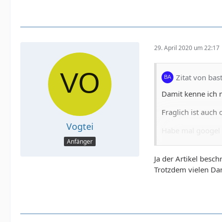
29. April 2020 um 22:17
Zitat von bas
Damit kenne ich m
Fraglich ist auch
Vogtei
Habe mal googel 
Anfänger
Habe aber das g
Ja der Artikel besc
https://hilfe.site
Trotzdem vielen Da
Hast du das scho
Vieleicht hilft dir 