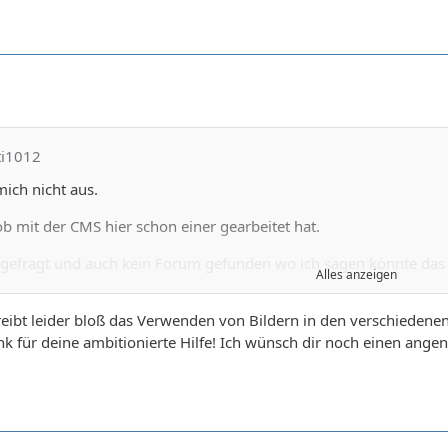
ti1012
ich nicht aus.
 ob mit der CMS hier schon einer gearbeitet hat.
gefragt und auch kein Forum gefunden wo ich sagen könnte das d
Alles anzeigen
efunden
hreibt leider bloß das Verwenden von Bildern in den verschiedene
jet.io/article/347-bilder-hinzufugen
nk für deine ambitionierte Hilfe! Ich wünsch dir noch einen ang
n gelesen ?
das .