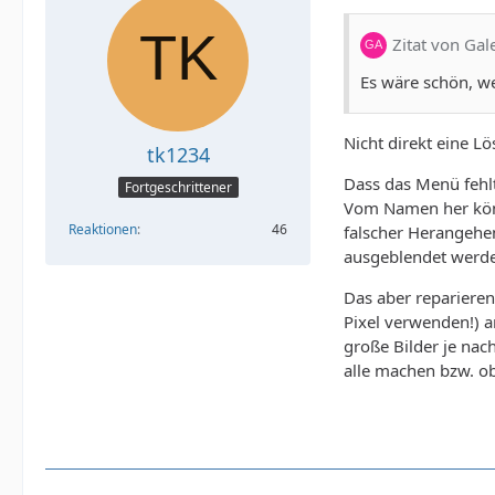
Zitat von Gal
Es wäre schön, w
Nicht direkt eine L
tk1234
Dass das Menü fehlt
Fortgeschrittener
Vom Namen her könn
Reaktionen
46
falscher Herangehen
ausgeblendet werd
Das aber reparieren 
Pixel verwenden!) a
große Bilder je nac
alle machen bzw. o