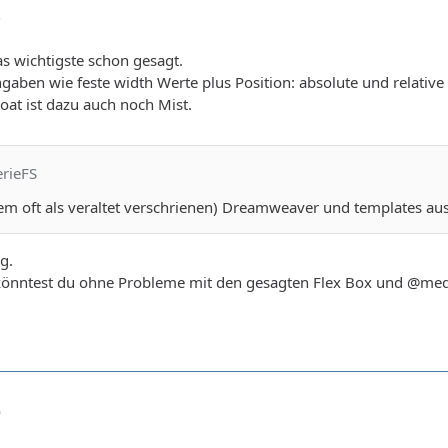
5
s wichtigste schon gesagt.
ngaben wie feste width Werte plus Position: absolute und relati
loat ist dazu auch noch Mist.
erieFS
dem oft als veraltet verschrienen) Dreamweaver und templates a
g.
e könntest du ohne Probleme mit den gesagten Flex Box und @med
0