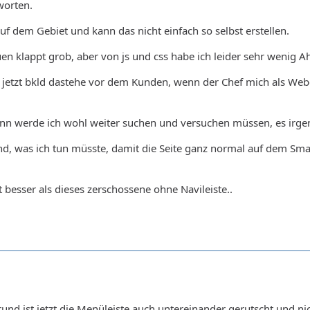
worten.
auf dem Gebiet und kann das nicht einfach so selbst erstellen.
n klappt grob, aber von js und css habe ich leider sehr wenig A
 ich jetzt bkld dastehe vor dem Kunden, wenn der Chef mich als We
nn werde ich wohl weiter suchen und versuchen müssen, es irgen
nd, was ich tun müsste, damit die Seite ganz normal auf dem Sma
besser als dieses zerschossene ohne Navileiste..
1
nd ist jetzt die Menüleiste auch untereinander gerutscht und ni