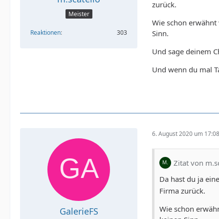
zurück.
Meister
Wie schon erwähnt w
Reaktionen
303
Sinn.
Und sage deinem Che
Und wenn du mal Ta
6. August 2020 um 17:0
Zitat von m.s
Da hast du ja ein
Firma zurück.
Wie schon erwähnt
GalerieFS