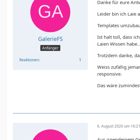
Danke für eure Ant
Leider bin ich Laie 
Templates umzubaue
Ist halt toll, dass
GalerieFS
Laien Wissen habe..
Anfänger
Trotzdem danke, da
Reaktionen
1
Weiss zufällig jema
responsive.
Das wäre zumindest 
6. August 2020 um 16:2
Aus irgendeinem Gru