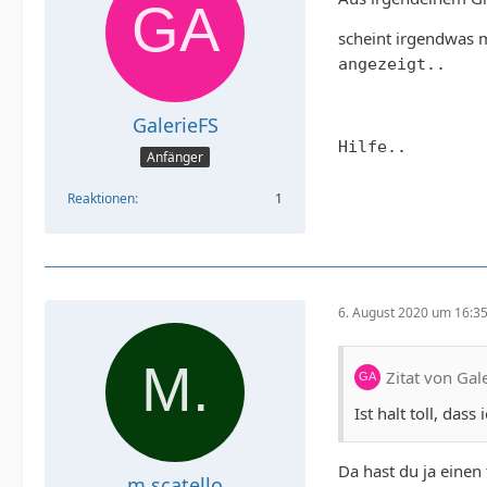
scheint irgendwas 
angezeigt..
GalerieFS
Hilfe..
Anfänger
Reaktionen
1
6. August 2020 um 16:3
Zitat von Gal
Ist halt toll, da
Da hast du ja einen
m.scatello