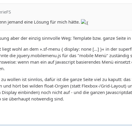
erieFS
enn jemand eine Lösung für mich hätte.
ösung aber der einzig sinnvolle Weg: Template bzw. ganze Seite in
 liegt wohl an dem ».sf-menu { display: none […] }« in der supe
te die jquery.mobilemenu.js für das "mobile Menü" zuständig se
sweise: wenn man ein auf Javascript basierendes Menü einsetzt d
en.
zu wollen ist sinnlos, dafür ist die ganze Seite viel zu kaputt: das
n und hört bei wilden float-Orgien (statt Flexbox-/Grid-Layout) 
h Display einbinden) noch nicht auf - und die ganzen Javascriptda
b sie überhaupt notwendig sind.