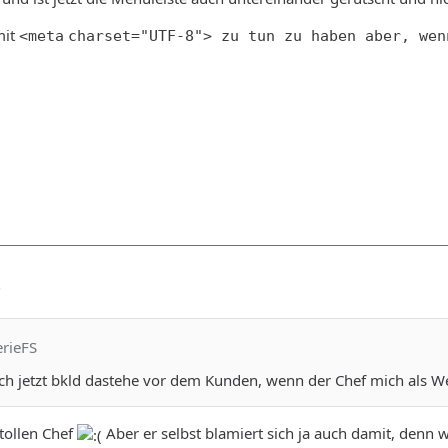
mit
<
meta
charset
=
"UTF-8"
> zu tun zu haben aber, wen
5
erieFS
ss ich jetzt bkld dastehe vor dem Kunden, wenn der Chef mich als 
 tollen Chef
Aber er selbst blamiert sich ja auch damit, denn w