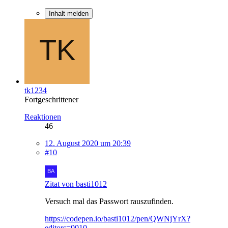
Inhalt melden
tk1234
Fortgeschrittener
Reaktionen
46
12. August 2020 um 20:39
#10
Zitat von basti1012
Versuch mal das Passwort rauszufinden.
https://codepen.io/basti1012/pen/QWNjYrX?
editors=0010