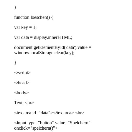
}
function loeschen() {
var key = 1;
var data = display.innerHTML;
document.getElementById('data').value =
window.localStorage.clear(key);
}
</script>
</head>
<body>
Text: <br>
<textarea id="data"></textarea> <br>
<input type="button" value="Speichern"
onclick="speichern()">