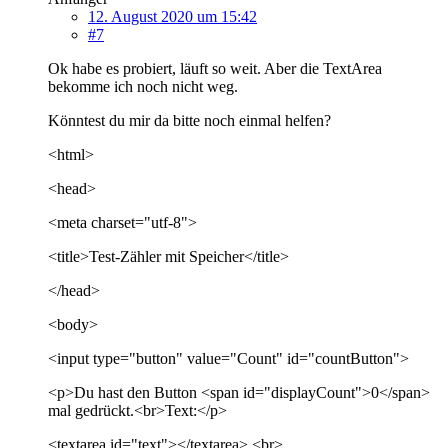
12. August 2020 um 15:42
#7
Ok habe es probiert, läuft so weit. Aber die TextArea
bekomme ich noch nicht weg.
Könntest du mir da bitte noch einmal helfen?
<html>
<head>
<meta charset="utf-8">
<title>Test-Zähler mit Speicher</title>
</head>
<body>
<input type="button" value="Count" id="countButton">
<p>Du hast den Button <span id="displayCount">0</span>
mal gedrückt.<br>Text:</p>
<textarea id="text"></textarea> <br>