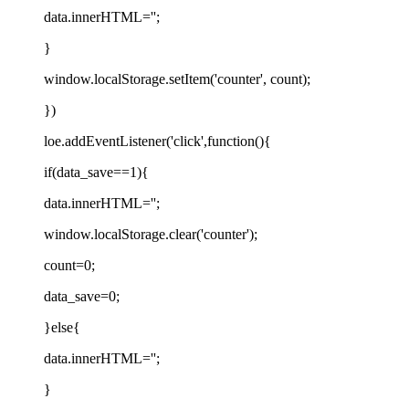
data.innerHTML='';
}
window.localStorage.setItem('counter', count);
})
loe.addEventListener('click',function(){
if(data_save==1){
data.innerHTML='';
window.localStorage.clear('counter');
count=0;
data_save=0;
}else{
data.innerHTML='';
}