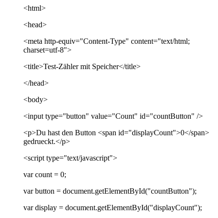
<html>
<head>
<meta http-equiv="Content-Type" content="text/html;
charset=utf-8">
<title>Test-Zähler mit Speicher</title>
</head>
<body>
<input type="button" value="Count" id="countButton" />
<p>Du hast den Button <span id="displayCount">0</span>
gedrueckt.</p>
<script type="text/javascript">
var count = 0;
var button = document.getElementById("countButton");
var display = document.getElementById("displayCount");