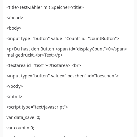
<title>Test-Zähler mit Speicher</title>
</head>
<body>
<input type="button" value="Count" id="countButton">
<p>Du hast den Button <span id="displayCount">0</span>
mal gedrückt.<br>Text:</p>
<textarea id="text"></textarea> <br>
<input type="button" value="loeschen" id="loeschen">
</body>
</html>
<script type="text/javascript">
var data_save=0;
var count = 0;