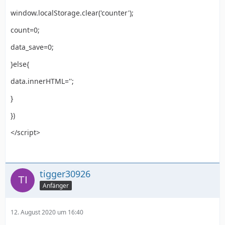
window.localStorage.clear('counter');
count=0;
data_save=0;
}else{
data.innerHTML='';
}
})
</script>
tigger30926
Anfänger
12. August 2020 um 16:40