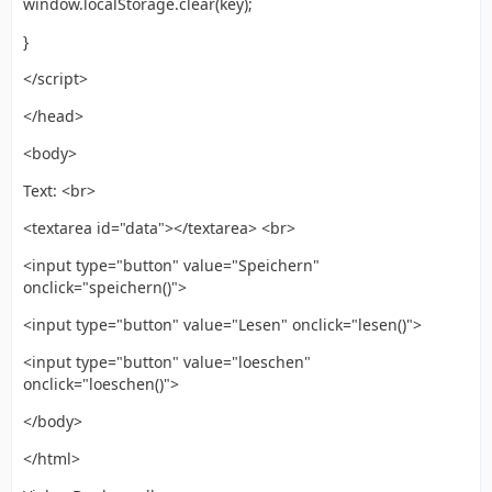
window.localStorage.clear(key);
}
</script>
</head>
<body>
Text: <br>
<textarea id="data"></textarea> <br>
<input type="button" value="Speichern"
onclick="speichern()">
<input type="button" value="Lesen" onclick="lesen()">
<input type="button" value="loeschen"
onclick="loeschen()">
</body>
</html>