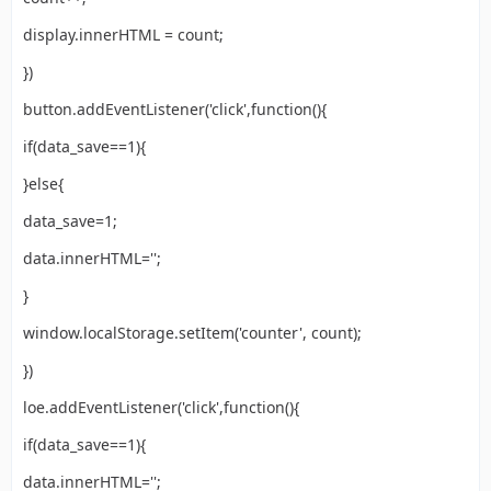
display.innerHTML = count;
})
button.addEventListener('click',function(){
if(data_save==1){
}else{
data_save=1;
data.innerHTML='';
}
window.localStorage.setItem('counter', count);
})
loe.addEventListener('click',function(){
if(data_save==1){
data.innerHTML='';