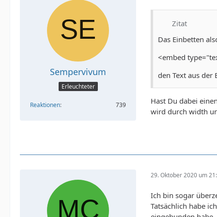
Zitat
Das Einbetten als
<embed type="tex
Sempervivum
den Text aus der B
Erleuchteter
Hast Du dabei einen
Reaktionen
739
wird durch width un
29. Oktober 2020 um 21
Ich bin sogar überz
Tatsächlich habe ic
eingebunden habe, 