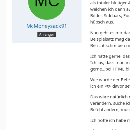
als totaler blutige
welchen ich dann au
Bilder, Sidebars, F
hübsch aus.
McMoneysack91
Nun geht es mir dar
Anfänger
Beispielsatz mag da
Bericht schreiben 
Ich hätte gerne, da
Ich las, dass man m
gerne...bei HTML bl
Wie würde der Befeh
ich ein <t> davor s
Das wäre natürlich 
verändern, suche ic
Befehl ändern, muss
Ich hoffe ich habe 