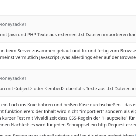
cMoneysack91
 mit Java und PHP Texte aus externen .txt Dateien importieren ka
dann beim Server zusammen gebaut und fix und fertig zum Browser
meinst vermutlich Javascript (was allerdings eher auf der Browser
cMoneysack91
man mit <object> oder <embed> ebenfalls Texte aus .txt Dateien i
ein Loch ins Knie bohren und heißen Käse durchschießen - das ist
t funktionieren: der Inhalt wird nicht "importiert" sondern als e
 kurzer Test mit Vivaldi zeit dass CSS-Regeln der "Hauptseite" für
inen Nachteil: es wird für jeden Schnippsel ein http-Request erze
n am Besten ganz schnell wieder und leg dir einen ordentlichen