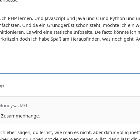
uch PHP lernen. Und Javascript und Java und C und Python und
nfachsten. Und da ein Grundgerüst schon steht, möchte ich ein 
ktionieren. Es wird eine statische Infoseite. De facto könnte ich 
erkritzeln doch ich habe Spaß am Herausfinden, was noch geht. Au
:53
cMoneysack91
die Zusammenhänge.
 eher sagen, du lernst, wie man es nicht, aber dafür völlig inef
Aber wenn du unbedingt deinen Weg gehen willst, dann lass' dir Ze