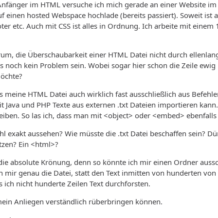
r Anfänger im HTML versuche ich mich gerade an einer Website im
f einen hosted Webspace hochlade (bereits passiert). Soweit ist a
ooter etc. Auch mit CSS ist alles in Ordnung. Ich arbeite mit eine
um, die Überschaubarkeit einer HTML Datei nicht durch ellenlang
s noch kein Problem sein. Wobei sogar hier schon die Zeile ewig
möchte?
ss meine HTML Datei auch wirklich fast ausschließlich aus Befehle
it Java und PHP Texte aus externen .txt Dateien importieren kan
eiben. So las ich, dass man mit <object> oder <embed> ebenfalls 
l exakt aussehen? Wie müsste die .txt Datei beschaffen sein? Dür
etzen? Ein <html>?
die absolute Krönung, denn so könnte ich mir einen Ordner ausschli
h mir genau die Datei, statt den Text inmitten von hunderten von
 ich nicht hunderte Zeilen Text durchforsten.
mein Anliegen verständlich rüberbringen können.