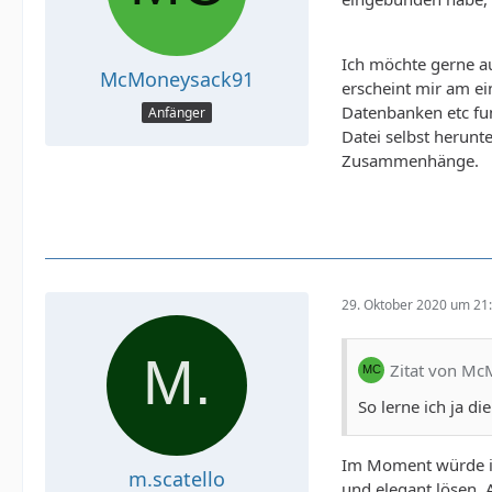
Ich möchte gerne a
McMoneysack91
erscheint mir am ei
Datenbanken etc fun
Anfänger
Datei selbst herunt
Zusammenhänge.
29. Oktober 2020 um 21
Zitat von M
So lerne ich ja 
Im Moment würde ich
m.scatello
und elegant lösen. 