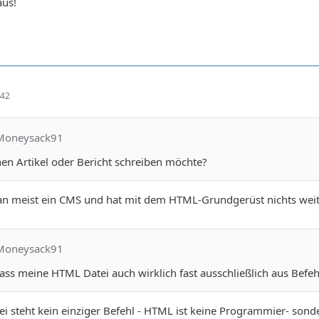
aus!
:42
cMoneysack91
en Artikel oder Bericht schreiben möchte?
 meist ein CMS und hat mit dem HTML-Grundgerüst nichts weite
cMoneysack91
dass meine HTML Datei auch wirklich fast ausschließlich aus Befe
i steht kein einziger Befehl - HTML ist keine Programmier- son