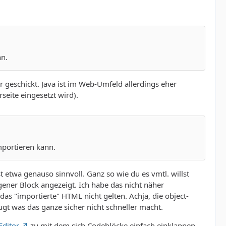
nn.
 geschickt. Java ist im Web-Umfeld allerdings eher
seite eingesetzt wird).
mportieren kann.
 etwa genauso sinnvoll. Ganz so wie du es vmtl. willst
igener Block angezeigt. Ich habe das nicht näher
 das "importierte" HTML nicht gelten. Achja, die object-
ugt was das ganze sicher nicht schneller macht.
Editor
zu mit dem sich Codeblöcke einfach einklappen