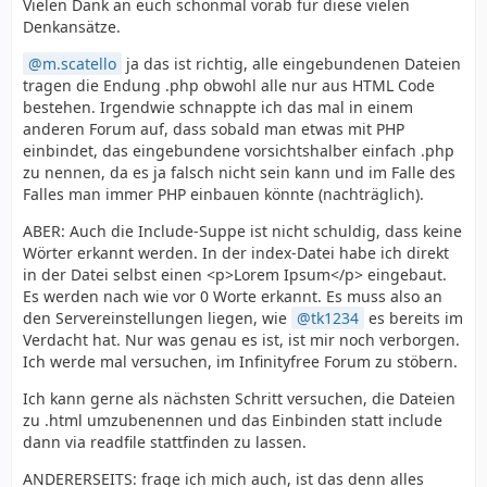
Vielen Dank an euch schonmal vorab für diese vielen
Denkansätze.
m.scatello
ja das ist richtig, alle eingebundenen Dateien
tragen die Endung .php obwohl alle nur aus HTML Code
bestehen. Irgendwie schnappte ich das mal in einem
anderen Forum auf, dass sobald man etwas mit PHP
einbindet, das eingebundene vorsichtshalber einfach .php
zu nennen, da es ja falsch nicht sein kann und im Falle des
Falles man immer PHP einbauen könnte (nachträglich).
ABER: Auch die Include-Suppe ist nicht schuldig, dass keine
Wörter erkannt werden. In der index-Datei habe ich direkt
in der Datei selbst einen <p>Lorem Ipsum</p> eingebaut.
Es werden nach wie vor 0 Worte erkannt. Es muss also an
den Servereinstellungen liegen, wie
tk1234
es bereits im
Verdacht hat. Nur was genau es ist, ist mir noch verborgen.
Ich werde mal versuchen, im Infinityfree Forum zu stöbern.
Ich kann gerne als nächsten Schritt versuchen, die Dateien
zu .html umzubenennen und das Einbinden statt include
dann via readfile stattfinden zu lassen.
ANDERERSEITS: frage ich mich auch, ist das denn alles