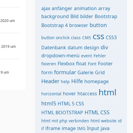
ajax
anfänger
animation
array
background
Bild
bilder
Bootstrap
 2020 um
button
Bootstrap 4
browser
css
CSS3
button onclick
class
CMS
div
r 2019 um
Datenbank
datum
design
dropdown-menü
event
Fehler
Flexbox
float
Footer
fixieren
Font
formular
form
Galerie
Grid
19 um
Header
Hilfe
homepage
help
html
hover
htaccess
horizontal
html5
HTML 5 CSS
HTML CSS
HTML BOOTSTRAP
html mit php verbinden
html website
id
iframe
image
Input
java
if
IMG