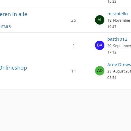
15:33
ren in alle
m.scatello
25
18. November
 HTML5
19:47
basti1012
1
20. Septembe
17:12
Arne Drews
 Onlineshop
11
28. August 20
05:54