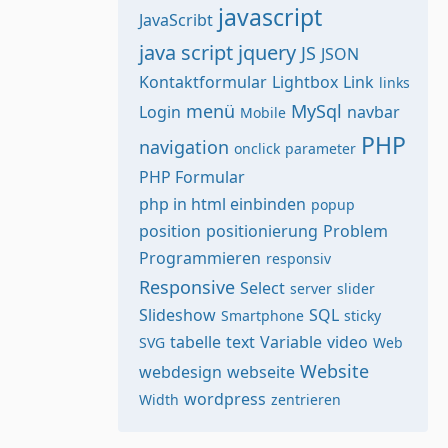
javascript
JavaScribt
java script
jquery
JS
JSON
Kontaktformular
Lightbox
Link
links
menü
MySql
Login
navbar
Mobile
PHP
navigation
onclick
parameter
PHP Formular
php in html einbinden
popup
position
positionierung
Problem
Programmieren
responsiv
Responsive
Select
server
slider
Slideshow
SQL
Smartphone
sticky
tabelle
text
Variable
video
SVG
Web
Website
webdesign
webseite
wordpress
Width
zentrieren