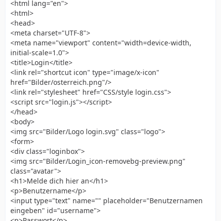
<html lang="en">
<html>
<head>
<meta charset="UTF-8">
<meta name="viewport" content="width=device-width,
initial-scale=1.0">
<title>Login</title>
<link rel="shortcut icon" type="image/x-icon"
href="Bilder/osterreich.png"/>
<link rel="stylesheet" href="CSS/style login.css">
<script src="login.js"></script>
</head>
<body>
<img src="Bilder/Logo login.svg" class="logo">
<form>
<div class="loginbox">
<img src="Bilder/Login_icon-removebg-preview.png"
class="avatar">
<h1>Melde dich hier an</h1>
<p>Benutzername</p>
<input type="text" name="" placeholder="Benutzernamen
eingeben" id="username">
<p>Passwort</p>