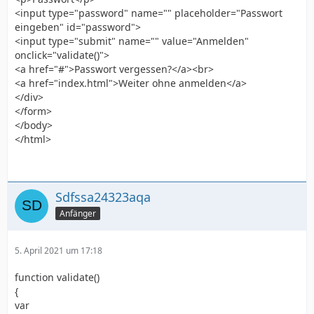
<input type="password" name="" placeholder="Passwort
eingeben" id="password">
<input type="submit" name="" value="Anmelden"
onclick="validate()">
<a href="#">Passwort vergessen?</a><br>
<a href="index.html">Weiter ohne anmelden</a>
</div>
</form>
</body>
</html>
Sdfssa24323aqa
Anfänger
5. April 2021 um 17:18
function validate()
{
var