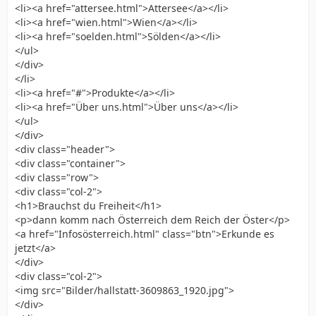
<li><a href="attersee.html">Attersee</a></li>
<li><a href="wien.html">Wien</a></li>
<li><a href="soelden.html">Sölden</a></li>
</ul>
</div>
</li>
<li><a href="#">Produkte</a></li>
<li><a href="Über uns.html">Über uns</a></li>
</ul>
</div>
<div class="header">
<div class="container">
<div class="row">
<div class="col-2">
<h1>Brauchst du Freiheit</h1>
<p>dann komm nach Österreich dem Reich der Öster</p>
<a href="Infosösterreich.html" class="btn">Erkunde es
jetzt</a>
</div>
<div class="col-2">
<img src="Bilder/hallstatt-3609863_1920.jpg">
</div>