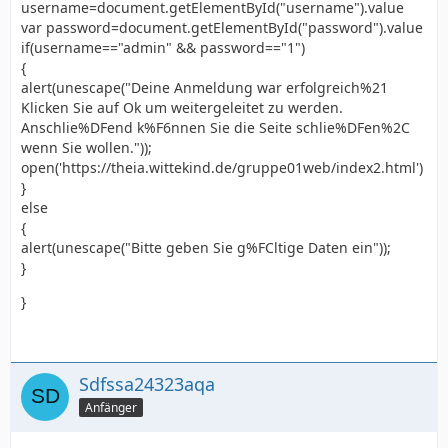
username=document.getElementById("username").value
var password=document.getElementById("password").value
if(username=="admin" && password=="1")
{
alert(unescape("Deine Anmeldung war erfolgreich%21
Klicken Sie auf Ok um weitergeleitet zu werden.
Anschlie%DFend k%F6nnen Sie die Seite schlie%DFen%2C
wenn Sie wollen."));
open('https://theia.wittekind.de/gruppe01web/index2.html')
}
else
{
alert(unescape("Bitte geben Sie g%FCltige Daten ein"));
}
}
Sdfssa24323aqa
Anfänger