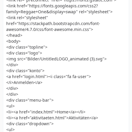
<link href="https://fonts.googleapis.com/css2?
family=Reggae+One&display=swap" rel="stylesheet">
<link rel="stylesheet"
href="https://stackpath.bootstrapcdn.com/font-
awesome/4.7.0/css/font-awesome.min.css">
</head>
<body>
<div class="topline">
<div class="logo">
<img src="Bilder/UntitledLOGO_animated (3).svg">
</div>
<div class="konto">
<a href="login.html"><i class="fa fa-user">
</i>Anmelden</a>
</div>
</div>
<div class="menu-bar">
<ul>
<li><a href="index.html">Home</a></li>
<li><a href="aktivitaeten.html">Aktivitäten</a>
<div class="dropdown">
<ul>