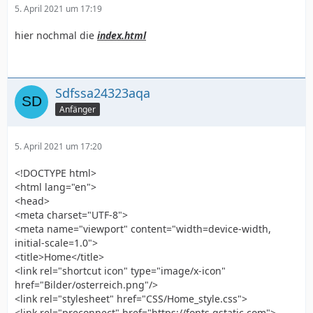
5. April 2021 um 17:19
hier nochmal die
index.html
Sdfssa24323aqa
Anfänger
5. April 2021 um 17:20
<!DOCTYPE html>
<html lang="en">
<head>
<meta charset="UTF-8">
<meta name="viewport" content="width=device-width,
initial-scale=1.0">
<title>Home</title>
<link rel="shortcut icon" type="image/x-icon"
href="Bilder/osterreich.png"/>
<link rel="stylesheet" href="CSS/Home_style.css">
<link rel="preconnect" href="https://fonts.gstatic.com">