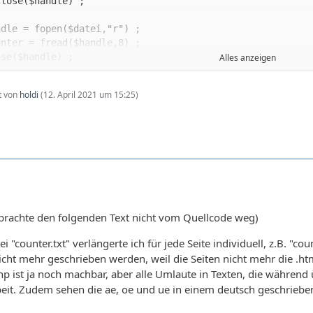
Alles anzeigen
zt von
holdi
(
12. April 2021 um 15:25
)
e Seite wurde <?=$counter;?> mal aufgerufen.</p> 
h brachte den folgenden Text nicht vom Quellcode weg)
"counter.txt" verlängerte ich für jede Seite individuell, z.B. "coun
icht mehr geschrieben werden, weil die Seiten nicht mehr die .
p ist ja noch machbar, aber alle Umlaute in Texten, die währen
eit. Zudem sehen die ae, oe und ue in einem deutsch geschriebene