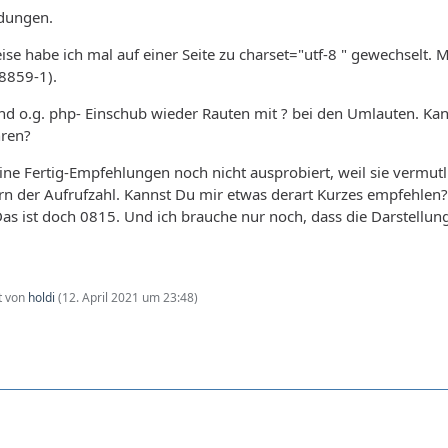
dungen.
ise habe ich mal auf einer Seite zu charset="utf-8 " gewechselt
8859-1).
d o.g. php- Einschub wieder Rauten mit ? bei den Umlauten. Ka
hren?
ne Fertig-Empfehlungen noch nicht ausprobiert, weil sie vermutlic
n der Aufrufzahl. Kannst Du mir etwas derart Kurzes empfehlen?
 ist doch 0815. Und ich brauche nur noch, dass die Darstellung 
zt von
holdi
(
12. April 2021 um 23:48
)