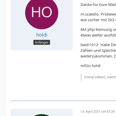
Danke für Eure Mel
m.scatello: Probewe
wie vorher mit ISO-
Mit php-Kennung un
holdi
etwas weiter ausfü
Anfänger
basti1012: Habe Dei
Zählen und Speicher
weiterzukommen. Das
mfGn holdi
Einmal editiert, zulet
13. April 2021 um 07:28