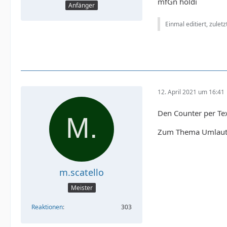
mfGn holdi
Anfänger
Einmal editiert, zulet
12. April 2021 um 16:41
Den Counter per Tex
Zum Thema Umlaute:
m.scatello
Meister
Reaktionen
303