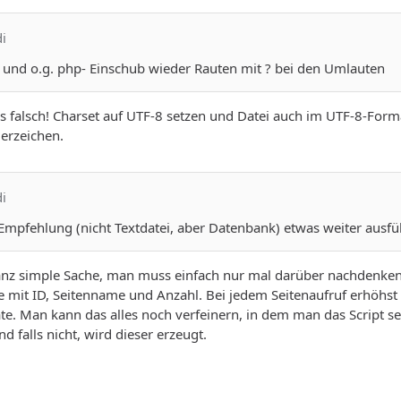
di
und o.g. php- Einschub wieder Rauten mit ? bei den Umlauten
falsch! Charset auf UTF-8 setzen und Datei auch im UTF-8-Forma
erzeichen.
di
Empfehlung (nicht Textdatei, aber Datenbank) etwas weiter ausf
ganz simple Sache, man muss einfach nur mal darüber nachdenken
le mit ID, Seitenname und Anzahl. Bei jedem Seitenaufruf erhöhst 
e. Man kann das alles noch verfeinern, in dem man das Script sel
nd falls nicht, wird dieser erzeugt.