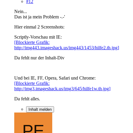
#12
Nein...
Das ist ja mein Problem -.-'
Hier einmal 2 Screenshots:
Scriptly-Vorschau mit IE:
[Blockierte Grafik:
http://img443.imageshack.us/img443/1453/hilfe2.th.jpg]
Da fehlt nur der Inhalt-Div
Und bei IE, FF, Opera, Safari und Chrome:
[Blockierte Grafik:
http://img3.imageshack.us/img3/645/hilfe1w.th.jpg]
Da fehlt alles.
Inhalt melden