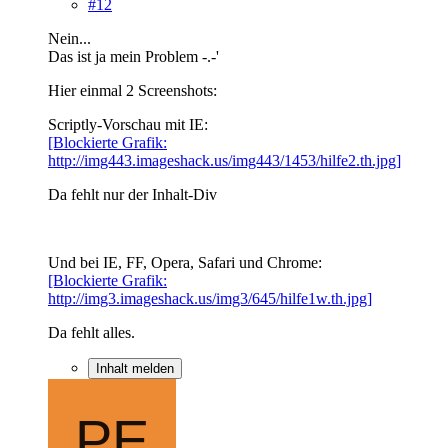
#12
Nein...
Das ist ja mein Problem -.-'
Hier einmal 2 Screenshots:
Scriptly-Vorschau mit IE:
[Blockierte Grafik:
http://img443.imageshack.us/img443/1453/hilfe2.th.jpg]
Da fehlt nur der Inhalt-Div
Und bei IE, FF, Opera, Safari und Chrome:
[Blockierte Grafik:
http://img3.imageshack.us/img3/645/hilfe1w.th.jpg]
Da fehlt alles.
Inhalt melden