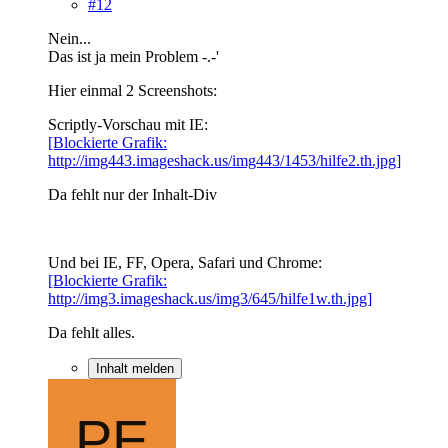
#12
Nein...
Das ist ja mein Problem -.-'
Hier einmal 2 Screenshots:
Scriptly-Vorschau mit IE:
[Blockierte Grafik:
http://img443.imageshack.us/img443/1453/hilfe2.th.jpg]
Da fehlt nur der Inhalt-Div
Und bei IE, FF, Opera, Safari und Chrome:
[Blockierte Grafik:
http://img3.imageshack.us/img3/645/hilfe1w.th.jpg]
Da fehlt alles.
Inhalt melden